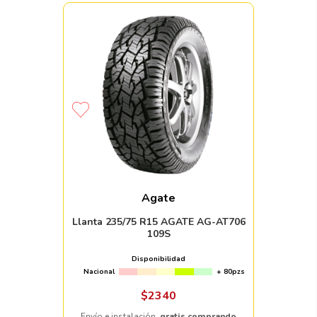
Agate
Llanta 235/75 R15 AGATE AG-AT706
109S
Disponibilidad
Nacional
+ 80pzs
$
2340
Envío e instalación,
gratis comprando