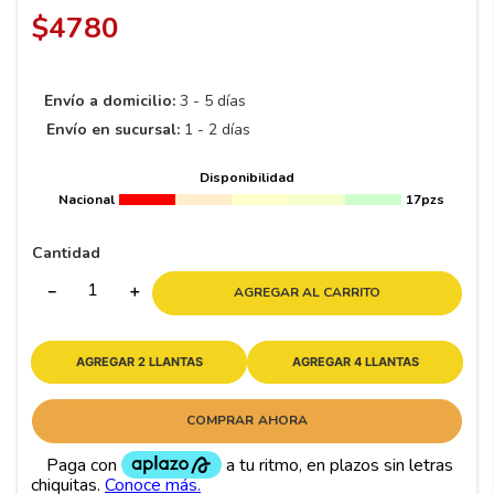
8
.
195 65 15
$
4780
9
.
195
10
265
.
Envío a domicilio:
3 - 5 días
Envío en sucursal:
1 - 2 días
Disponibilidad
Nacional
17pzs
Cantidad
－
＋
AGREGAR AL CARRITO
AGREGAR 2 LLANTAS
AGREGAR 4 LLANTAS
COMPRAR AHORA