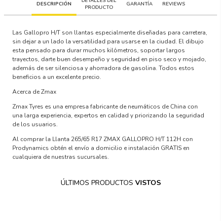
DETALLES DEL
DESCRIPCIÓN
GARANTÍA
REVIEWS
PRODUCTO
Las Gallopro H/T son llantas especialmente diseñadas para carretera,
sin dejar a un lado la versatilidad para usarse en la ciudad. El dibujo
esta pensado para durar muchos kilómetros, soportar largos
trayectos, darte buen desempeño y seguridad en piso seco y mojado,
además de ser silenciosa y ahorradora de gasolina. Todos estos
beneficios a un excelente precio.
Acerca de Zmax
Zmax Tyres es una empresa fabricante de neumáticos de China con
una larga experiencia, expertos en calidad y priorizando la seguridad
de los usuarios.
Al comprar la Llanta 265/65 R17 ZMAX GALLOPRO H/T 112H con
Prodynamics obtén el envío a domicilio e instalación GRATIS en
cualquiera de nuestras sucursales.
ÚLTIMOS PRODUCTOS
VISTOS