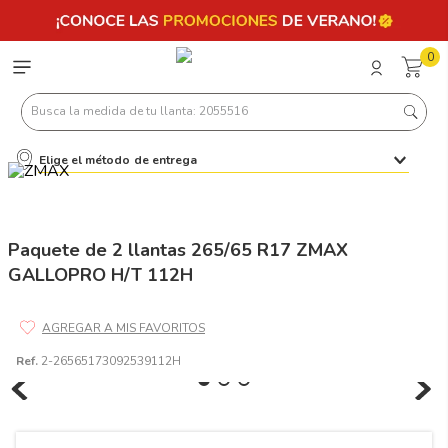
0
Busca la medida de tu llanta: 2055516
Elige el método de entrega
Términos más buscados
1
.
llantas 205 55 16
2
.
235
Paquete de 2 llantas 265/65 R17 ZMAX
GALLOPRO H/T 112H
3
.
225
4
.
215
5
.
205
Ref.
2-26565173092539112H
6
.
185
7
.
245