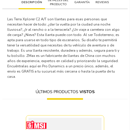
DETALLES DEL
DESCRIPCIÓN
GARANTÍA
REVIEWS
PRODUCTO
Las Terra Xplorer C2 A/T son llantas para esas personas que
necesitan hacer de todo: ¿dar la vuelta por la ciudad una noche
lluviosa?, ¿Ir al rancho o a la terracería? ¿Un viaje a carretera con algo
de carga? ¿Nieve? Esta llanta puede con todo. Al ser Todoterreno, es
apta para usarse en todo tipo de escenarios. Su diseño te permitirá
tener la versatilidad que necesitas de tu vehículo de aventura o de
trabajo. Es una llanta resistente, duradera y además, segura para ti y
tu bolsillo. ZMax es un fabricante de llantas de China con muchos
años de experiencia, expertos en calidad y priorizando la seguridad.
Encuéntralas aquí en Pro Dynamics a un precio único, además, el
envío es GRATIS a tu sucursal más cercana o hasta la puerta de tu
casa.
ÚLTIMOS PRODUCTOS
VISTOS