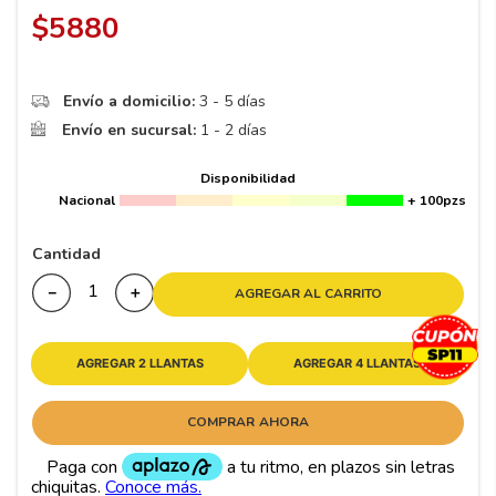
8
.
195 65 15
$
5880
9
.
195
10
265
.
Envío a domicilio:
3 - 5 días
Envío en sucursal:
1 - 2 días
Disponibilidad
Nacional
+ 100pzs
Cantidad
－
＋
AGREGAR AL CARRITO
AGREGAR 2 LLANTAS
AGREGAR 4 LLANTAS
COMPRAR AHORA