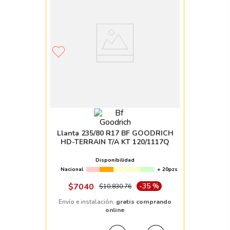
Llanta 235/80 R17 BF GOODRICH
HD-TERRAIN T/A KT 120/1117Q
Disponibilidad
Nacional
+ 20pzs
$
7040
-
35 %
$
10
,
830
.
76
Envío e instalación,
gratis comprando
online