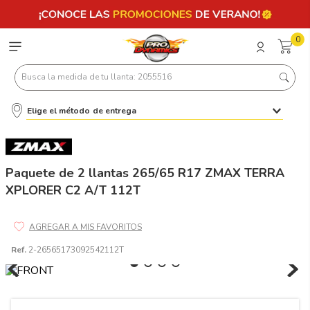
0
Busca la medida de tu llanta: 2055516
Elige el método de entrega
Términos más buscados
1
.
llantas 205 55 16
2
.
235
Paquete de 2 llantas 265/65 R17 ZMAX TERRA
XPLORER C2 A/T 112T
3
.
225
4
.
215
5
.
185
Ref.
2-26565173092542112T
6
.
205
7
.
245