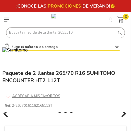
0
Busca la medida de tu llanta: 2055516
Elige el método de entrega
Términos más buscados
1
.
llantas 205 55 16
2
.
235
Paquete de 2 llantas 265/70 R16 SUMITOMO
ENCOUNTER HT2 112T
3
.
225
4
.
215
5
.
205
Ref.
2-26570161182165112T
6
.
185
7
.
245