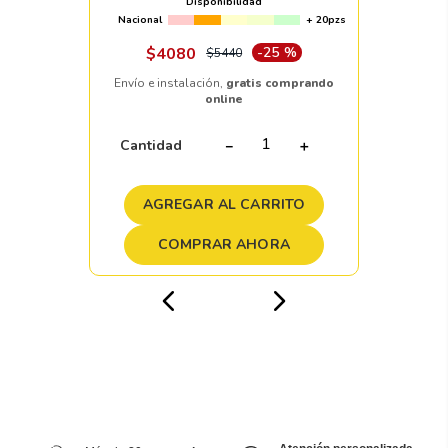
Disponibilidad
Nacional
+ 20pzs
$
4080
-
25 %
$
5440
Envío e instalación,
gratis comprando
online
Cantidad
－
＋
AGREGAR AL CARRITO
COMPRAR AHORA