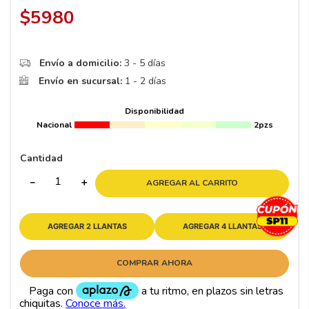
8
.
195 65 15
$
5980
9
.
195
10
265
.
Envío a domicilio:
3 - 5 días
Envío en sucursal:
1 - 2 días
Disponibilidad
Nacional
2pzs
Cantidad
－
＋
AGREGAR AL CARRITO
AGREGAR 2 LLANTAS
AGREGAR 4 LLANTAS
COMPRAR AHORA