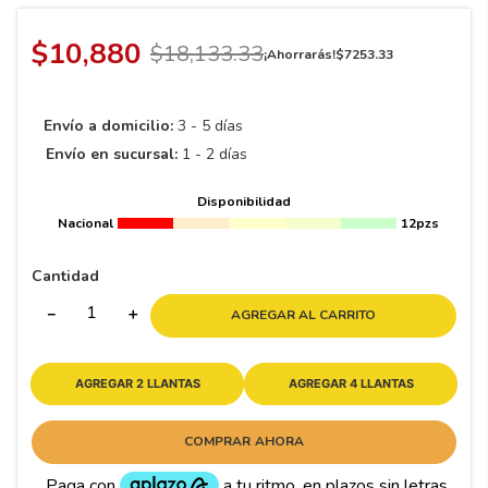
8
.
195 65 15
9
.
195
$
10
,
880
$
18
,
133
.
33
¡Ahorrarás!
$
7253
.
33
10
265
.
Envío a domicilio:
3 - 5 días
Envío en sucursal:
1 - 2 días
Disponibilidad
Nacional
12pzs
Cantidad
－
＋
AGREGAR AL CARRITO
AGREGAR 2 LLANTAS
AGREGAR 4 LLANTAS
COMPRAR AHORA