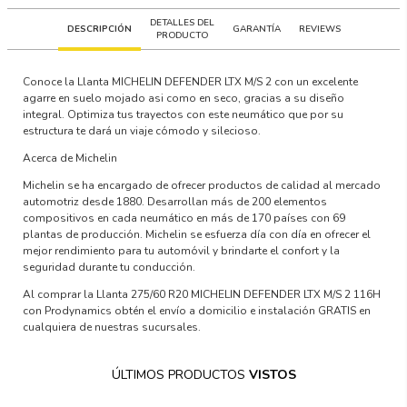
DETALLES DEL
DESCRIPCIÓN
GARANTÍA
REVIEWS
PRODUCTO
Conoce la Llanta MICHELIN DEFENDER LTX M/S 2 con un excelente
agarre en suelo mojado asi como en seco, gracias a su diseño
integral. Optimiza tus trayectos con este neumático que por su
estructura te dará un viaje cómodo y silecioso.
Acerca de Michelin
Michelin se ha encargado de ofrecer productos de calidad al mercado
automotriz desde 1880. Desarrollan más de 200 elementos
compositivos en cada neumático en más de 170 países con 69
plantas de producción. Michelin se esfuerza día con día en ofrecer el
mejor rendimiento para tu automóvil y brindarte el confort y la
seguridad durante tu conducción.
Al comprar la Llanta 275/60 R20 MICHELIN DEFENDER LTX M/S 2 116H
con Prodynamics obtén el envío a domicilio e instalación GRATIS en
cualquiera de nuestras sucursales.
ÚLTIMOS PRODUCTOS
VISTOS