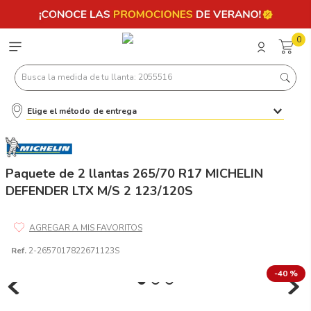
0
Busca la medida de tu llanta: 2055516
Elige el método de entrega
Términos más buscados
1
.
llantas 205 55 16
2
.
235
Paquete de 2 llantas 265/70 R17 MICHELIN
DEFENDER LTX M/S 2 123/120S
3
.
225
4
.
215
5
.
205
Ref.
2-2657017822671123S
6
.
185
-
40 %
7
.
245