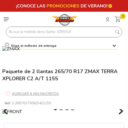
0
Busca la medida de tu llanta: 2055516
Elige el método de entrega
Términos más buscados
1
.
llantas 205 55 16
2
.
235
Paquete de 2 llantas 265/70 R17 ZMAX TERRA
XPLORER C2 A/T 115S
3
.
225
4
.
215
5
.
205
Ref.
2-26570173092542115S
6
.
185
7
.
245