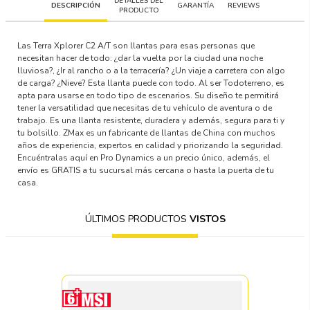
DETALLES DEL
DESCRIPCIÓN
GARANTÍA
REVIEWS
PRODUCTO
Las Terra Xplorer C2 A/T son llantas para esas personas que
necesitan hacer de todo: ¿dar la vuelta por la ciudad una noche
lluviosa?, ¿Ir al rancho o a la terracería? ¿Un viaje a carretera con algo
de carga? ¿Nieve? Esta llanta puede con todo. Al ser Todoterreno, es
apta para usarse en todo tipo de escenarios. Su diseño te permitirá
tener la versatilidad que necesitas de tu vehículo de aventura o de
trabajo. Es una llanta resistente, duradera y además, segura para ti y
tu bolsillo. ZMax es un fabricante de llantas de China con muchos
años de experiencia, expertos en calidad y priorizando la seguridad.
Encuéntralas aquí en Pro Dynamics a un precio único, además, el
envío es GRATIS a tu sucursal más cercana o hasta la puerta de tu
casa.
ÚLTIMOS PRODUCTOS
VISTOS