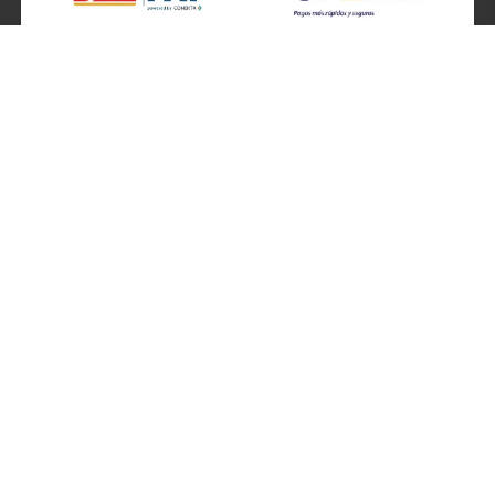
SÍGUENOS EN
ATENCIÓN A CLIENTES
Atención a clientes formulario
Localizador de sucursales
Información de sucursales
Contacto
Preguntas frecuentes
Ventas por teléfono 800 877 4637