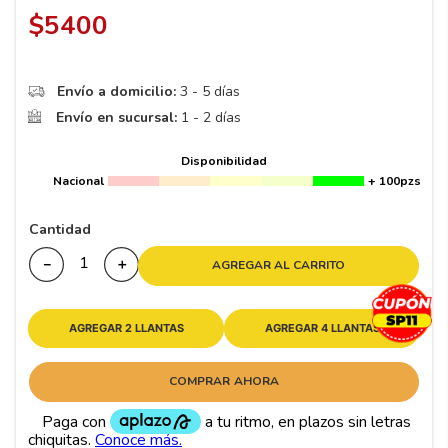
8
.
195 65 15
$
5400
9
.
195
10
265
.
Envío a domicilio:
3 - 5 días
Envío en sucursal:
1 - 2 días
Disponibilidad
Nacional
+ 100pzs
Cantidad
－
＋
AGREGAR AL CARRITO
AGREGAR 2 LLANTAS
AGREGAR 4 LLANTAS
COMPRAR AHORA