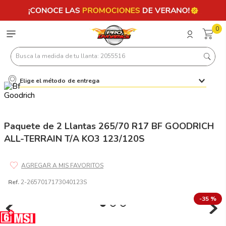
0
Busca la medida de tu llanta: 2055516
Elige el método de entrega
Términos más buscados
1
.
llantas 205 55 16
2
.
235
Paquete de 2 Llantas 265/70 R17 BF GOODRICH
ALL-TERRAIN T/A KO3 123/120S
3
.
225
4
.
215
5
.
185
Ref.
2-2657017173040123S
6
.
205
-
35 %
7
.
245