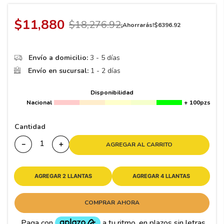
8
.
195 65 15
9
.
195
$
11
,
880
$
18
,
276
.
92
¡Ahorrarás!
$
6396
.
92
10
265
.
Envío a domicilio:
3 - 5 días
Envío en sucursal:
1 - 2 días
Disponibilidad
Nacional
+ 100pzs
Cantidad
－
＋
AGREGAR AL CARRITO
AGREGAR 2 LLANTAS
AGREGAR 4 LLANTAS
COMPRAR AHORA