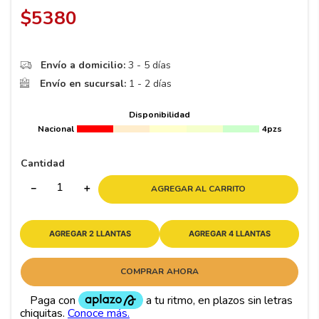
8
.
195
$
5380
9
.
265
10
175
.
Envío a domicilio:
3 - 5 días
Envío en sucursal:
1 - 2 días
Disponibilidad
Nacional
4pzs
Cantidad
－
＋
AGREGAR AL CARRITO
AGREGAR 2 LLANTAS
AGREGAR 4 LLANTAS
COMPRAR AHORA