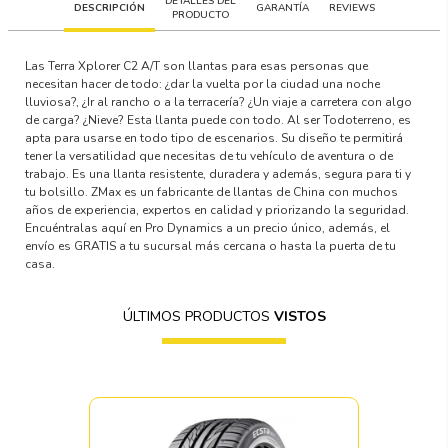
DETALLES DEL
DESCRIPCIÓN
GARANTÍA
REVIEWS
PRODUCTO
Las Terra Xplorer C2 A/T son llantas para esas personas que
necesitan hacer de todo: ¿dar la vuelta por la ciudad una noche
lluviosa?, ¿Ir al rancho o a la terracería? ¿Un viaje a carretera con algo
de carga? ¿Nieve? Esta llanta puede con todo. Al ser Todoterreno, es
apta para usarse en todo tipo de escenarios. Su diseño te permitirá
tener la versatilidad que necesitas de tu vehículo de aventura o de
trabajo. Es una llanta resistente, duradera y además, segura para ti y
tu bolsillo. ZMax es un fabricante de llantas de China con muchos
años de experiencia, expertos en calidad y priorizando la seguridad.
Encuéntralas aquí en Pro Dynamics a un precio único, además, el
envío es GRATIS a tu sucursal más cercana o hasta la puerta de tu
casa.
ÚLTIMOS PRODUCTOS
VISTOS