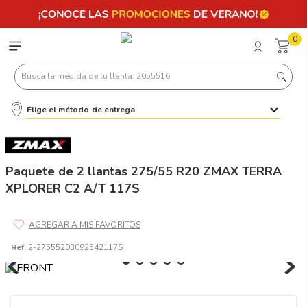
0
Busca la medida de tu llanta: 2055516
Elige el método de entrega
Términos más buscados
1
.
llantas 205 55 16
2
.
235
Paquete de 2 llantas 275/55 R20 ZMAX TERRA
XPLORER C2 A/T 117S
3
.
225
4
.
215
5
.
205
Ref.
2-27555203092542117S
6
.
185
7
.
195 65 15