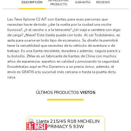
DETALLES DEL
DESCRIPCIÓN
GARANTÍA
REVIEWS
PRODUCTO
Las Terra Xplorer C2 A/T son llantas para esas personas que
necesitan hacer de todo: ¿dar la vuelta por la ciudad una noche
lluviosa?, ¿Ir al rancho o a la terracería? ¿Un viaje a carretera con algo
de carga? ¿Nieve? Esta llanta puede con todo. Al ser Todoterreno, es
apta para usarse en todo tipo de escenarios. Su diseño te permitirá
tener la versatilidad que necesitas de tu vehículo de aventura o de
trabajo. Es una llanta resistente, duradera y además, segura para ti y
tu bolsillo. ZMax es un fabricante de llantas de China con muchos
años de experiencia, expertos en calidad y priorizando la seguridad.
Encuéntralas aquí en Pro Dynamics a un precio único, además, el
envío es GRATIS a tu sucursal más cercana o hasta la puerta de tu
casa.
ÚLTIMOS PRODUCTOS
VISTOS