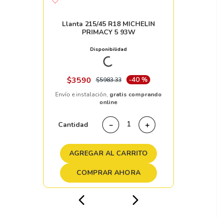
Llanta 215/45 R18 MICHELIN
PRIMACY 5 93W
Disponibilidad
Nacional
+ 100pzs
$
3590
-
40 %
$
5983
.
33
Envío e instalación,
gratis comprando
online