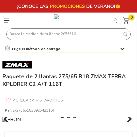
0
Busca la medida de tu llanta: 2055516
Elige el método de entrega
Términos más buscados
1
.
llantas 205 55 16
2
.
235
Paquete de 2 llantas 275/65 R18 ZMAX TERRA
XPLORER C2 A/T 116T
3
.
225
4
.
215
5
.
205
Ref.
2-27565183092542116T
6
.
185
7
.
245