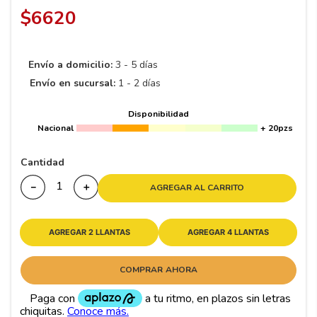
8
.
195 65 15
$
6620
9
.
195
10
265
.
Envío a domicilio:
3 - 5 días
Envío en sucursal:
1 - 2 días
Disponibilidad
Nacional
+ 20pzs
Cantidad
－
＋
AGREGAR AL CARRITO
AGREGAR 2 LLANTAS
AGREGAR 4 LLANTAS
COMPRAR AHORA