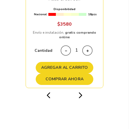
Disponibilidad
Nacional
18pzs
$
3580
Envío e instalación,
gratis comprando
online
Cantidad
－
＋
AGREGAR AL CARRITO
COMPRAR AHORA