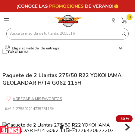
0
Busca la medida de tu llanta: 2055516
Elige el método de entrega
Términos más buscados
1
.
llantas 205 55 16
2
.
235
Paquete de 2 Llantas 275/50 R22 YOKOHAMA
GEOLANDAR H/T4 G062 115H
3
.
225
4
.
215
5
.
205
Ref.
2-27550221473528115H
6
.
185
-
30 %
7
.
245