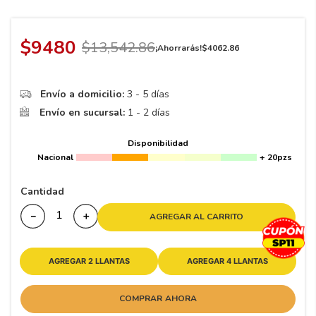
8
.
195 65 15
9
.
195
$
9480
$
13
,
542
.
86
¡Ahorrarás!
$
4062
.
86
10
265
.
Envío a domicilio:
3 - 5 días
Envío en sucursal:
1 - 2 días
Disponibilidad
Nacional
+ 20pzs
Cantidad
－
＋
AGREGAR AL CARRITO
AGREGAR 2 LLANTAS
AGREGAR 4 LLANTAS
COMPRAR AHORA