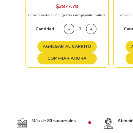
ndo online
$
3877
.
78
Envío e instalación,
gratis comprando online
Envío e i
＋
Cantidad
Can
－
＋
TO
AGREGAR AL CARRITO
COMPRAR AHORA
Más de
80 sucursales
Atenci