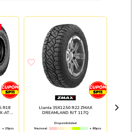
Llanta
Nacion
5 R18
Llanta 35X12.50 R22 ZMAX
X-AT
DREAMLAND R/T 117Q
Disponibilidad
+ 20pzs
Nacional
+ 80pzs