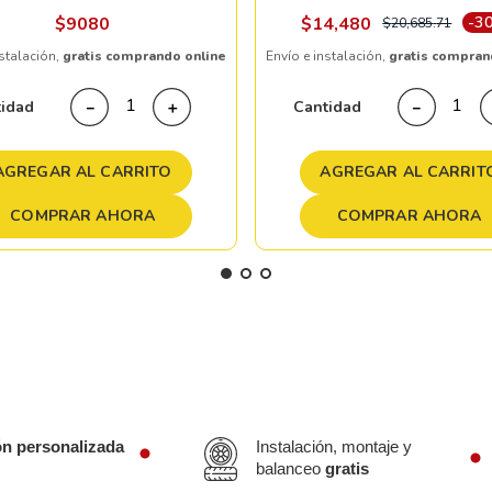
$
9080
$
14
,
480
-
3
$
20
,
685
.
71
nstalación,
gratis comprando online
Envío e instalación,
gratis compran
tidad
Cantidad
－
＋
－
AGREGAR AL CARRITO
AGREGAR AL CARRIT
COMPRAR AHORA
COMPRAR AHORA
ón personalizada
Instalación, montaje y
balanceo
gratis