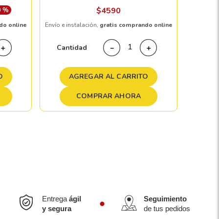
Envío e in
0 %
$
4590
do online
Envío e instalación,
gratis comprando online
Cant
Cantidad
＋
－
＋
A
O
AGREGAR AL CARRITO
COMPRAR AHORA
Entrega
ágil
Seguimiento
y segura
de tus pedidos