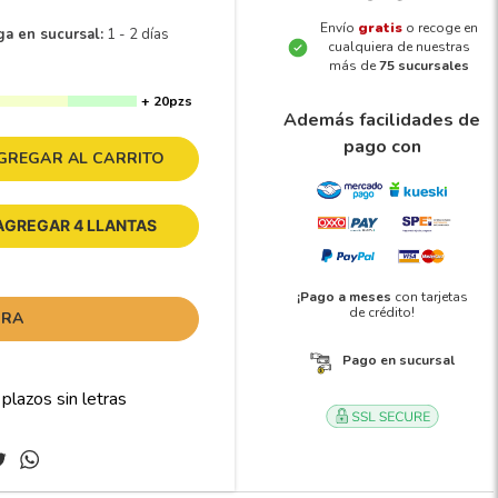
Envío
gratis
o recoge en
ga en sucursal:
1 - 2 días
cualquiera de nuestras
más de
75 sucursales
+ 20pzs
Además facilidades de
pago con
GREGAR AL CARRITO
AGREGAR 4 LLANTAS
¡Pago a meses
con tarjetas
de crédito!
ORA
Pago en sucursal