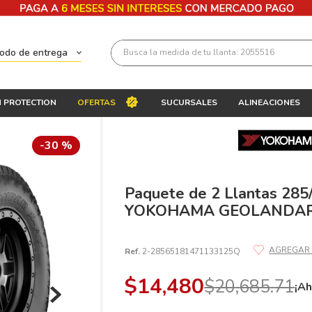
Busca la medida de tu llanta: 2055516
todo de entrega
Términos más buscados
 PROTECTION
OFERTAS
SUCURSALES
ALINEACIONES
1
.
llantas 205 55 16
2
.
235
-
30 %
3
.
225
4
.
215
Paquete de 2 Llantas 285
YOKOHAMA GEOLANDAR 
5
.
205
6
.
185
Ref.
2-28565181471133125Q
7
.
245
$
14
,
480
$
20
,
685
.
71
8
.
195 65 15
¡Ah
9
.
195