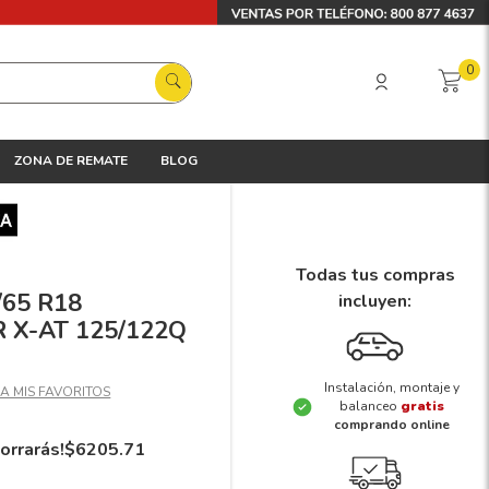
0
ZONA DE REMATE
BLOG
Todas tus compras
/65 R18
incluyen:
X-AT 125/122Q
Instalación, montaje y
balanceo
gratis
comprando online
orrarás!
$
6205
.
71