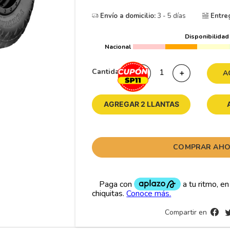
10
265
.
Envío a domicilio:
3 - 5 días
Entre
Disponibilidad
Nacional
Cantidad
－
＋
A
AGREGAR 2 LLANTAS
COMPRAR AH
Compartir en