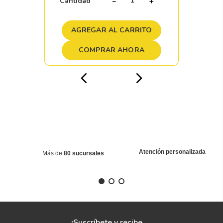
Disponibilidad
Nacional
6pzs
$
5211
.
11
Envío e instalación,
gratis comprando
online
Cantidad
－
＋
AGREGAR AL CARRITO
COMPRAR AHORA