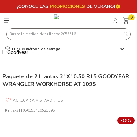
0
Busca la medida de tu llanta: 2055516
Elige el método de entrega
Términos más buscados
1
.
llantas 205 55 16
2
.
235
Paquete de 2 Llantas 31X10.50 R15 GOODYEAR
WRANGLER WORKHORSE AT 109S
3
.
225
4
.
215
5
.
185
Ref.
2-31105015542052109S
6
.
205
-
25 %
7
.
245