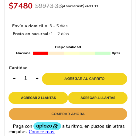
$
7480
$
9973
.
33
¡Ahorrarás!
$
2493
.
33
Envío a domicilio:
3 - 5 días
Envío en sucursal:
1 - 2 días
Disponibilidad
Nacional
8pzs
Cantidad
－
＋
AGREGAR AL CARRITO
AGREGAR 2 LLANTAS
AGREGAR 4 LLANTAS
COMPRAR AHORA