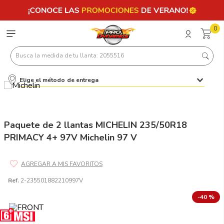
0
Busca la medida de tu llanta: 2055516
Elige el método de entrega
Términos más buscados
1
.
llantas 205 55 16
2
.
235
Paquete de 2 llantas MICHELIN 235/50R18
PRIMACY 4+ 97V Michelin 97 V
3
.
225
4
.
215
5
.
205
Ref.
2-235501882210997V
6
.
185
-
40 %
7
.
245