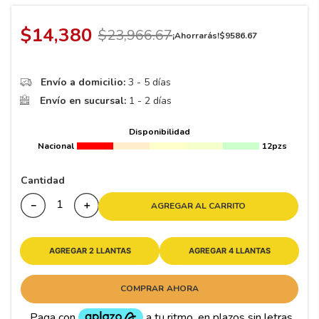
8
.
195 65 15
9
.
195
$
14
,
380
$
23
,
966
.
67
¡Ahorrarás!
$
9586
.
67
10
265
.
Envío a domicilio:
3 - 5 días
Envío en sucursal:
1 - 2 días
Disponibilidad
Nacional
12pzs
Cantidad
－
＋
AGREGAR AL CARRITO
AGREGAR 2 LLANTAS
AGREGAR 4 LLANTAS
COMPRAR AHORA