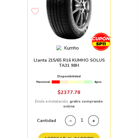
Llanta 215/65 R16 KUMHO SOLUS
TA31 98H
Disponibilidad
Nacional
4pzs
$
2377
.
78
Envío e instalación,
gratis comprando
online
Cantidad
－
＋