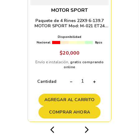
MOTOR SPORT
Paquete de 4 Rines 22X9 6-139.7
MOTOR SPORT Mod: M-021 ET24
CB78.1 GUN METAL MACHINE FACE
Disponibilidad
Nacional
8pzs
$
20
,
000
Envío e instalación,
gratis comprando
online
Cantidad
－
＋
AGREGAR AL CARRITO
COMPRAR AHORA