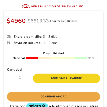
8
.
195 65 15
VER SIMULACIÓN DE RIN EN MI AUTO
9
.
195
10
175
.
$
4960
$
6613
.
33
¡Ahorrarás!
$
1653
.
33
Envío a domicilio:
3 - 5 días
Envío en sucursal:
1 - 2 días
Disponibilidad
Nacional
3pzs
Cantidad
－
＋
AGREGAR AL CARRITO
COMPRAR AHORA