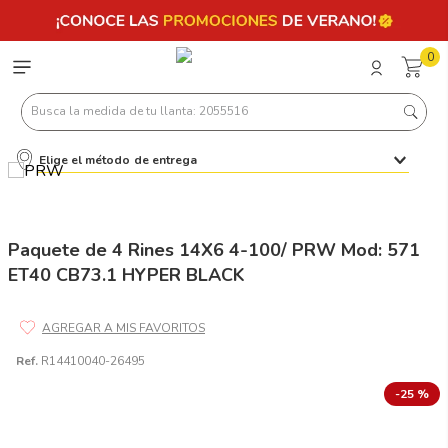
0
Busca la medida de tu llanta: 2055516
Elige el método de entrega
Términos más buscados
1
.
llantas 205 55 16
2
.
235
Paquete de 4 Rines 14X6 4-100/ PRW Mod: 571
ET40 CB73.1 HYPER BLACK
3
.
225
4
.
215
5
.
185
Ref.
R14410040-26495
6
.
205
-
25 %
7
.
245