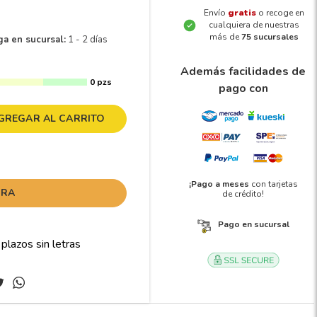
Envío
gratis
o recoge en
cualquiera de nuestras
más de
75 sucursales
ga en sucursal:
1 - 2 días
Además facilidades de
0 pzs
pago con
GREGAR AL CARRITO
¡Pago a meses
con tarjetas
ORA
de crédito!
Pago en sucursal