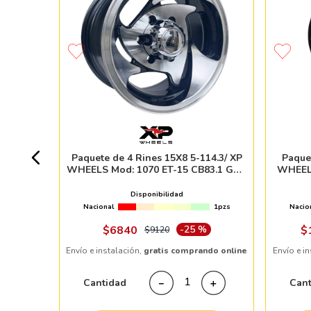
-139.7
 ET24
FACE
4pzs
Paquete de 4 Rines 15X8 5-114.3/ XP
Paque
WHEELS Mod: 1070 ET-15 CB83.1 GUN
WHEELS
METAL MACHINE FACE
Disponibilidad
Nacional
1pzs
Nacio
ndo online
$
6840
-
25 %
$
$
9120
Envío e instalación,
gratis comprando online
Envío e i
＋
Cantidad
Can
－
＋