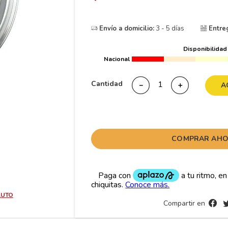
10
175
.
Envío a domicilio:
3 - 5 días
Entre
Disponibilidad
Nacional
Cantidad
－
＋
A
COMPRAR AH
AUTO
Compartir en