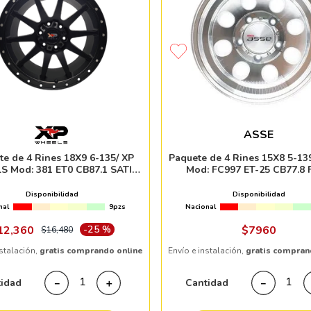
ASSE
te de 4 Rines 18X9 6-135/ XP
Paquete de 4 Rines 15X8 5-13
 Mod: 381 ET0 CB87.1 SATIN
Mod: FC997 ET-25 CB77.8 
BLACK MILLED DOTS
MACHINED
Disponibilidad
Disponibilidad
nal
9pzs
Nacional
12
,
360
-
25 %
$
7960
$
16
,
480
nstalación,
gratis comprando online
Envío e instalación,
gratis compran
tidad
Cantidad
－
＋
－