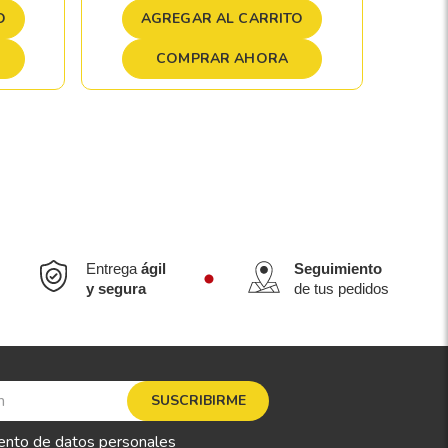
A
O
AGREGAR AL CARRITO
COMPRAR AHORA
Entrega
ágil
Seguimiento
y segura
de tus pedidos
SUSCRIBIRME
ento de datos personales