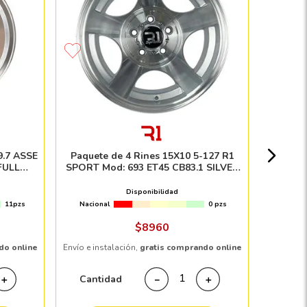
Paquet
WHEEL
Nacion
9.7 ASSE
Paquete de 4 Rines 15X10 5-127 R1
FULL
SPORT Mod: 693 ET45 CB83.1 SILVER
$
1
MACHINE FACE
Disponibilidad
11pzs
Nacional
0 pzs
Envío e in
$
8960
do online
Envío e instalación,
gratis comprando online
Cant
Cantidad
＋
－
＋