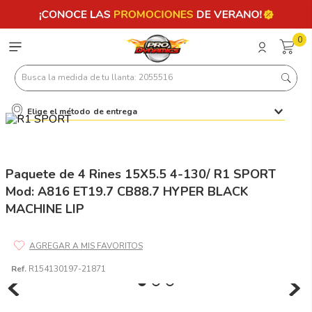
0
Busca la medida de tu llanta: 2055516
Elige el método de entrega
Términos más buscados
1
.
llantas 205 55 16
2
.
235
Paquete de 4 Rines 15X5.5 4-130/ R1 SPORT
Mod: A816 ET19.7 CB88.7 HYPER BLACK
3
.
225
MACHINE LIP
4
.
215
5
.
205
6
.
185
Ref.
R154130197-21871
7
.
195 65 15