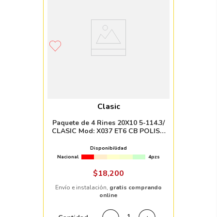
Clasic
Paquete de 4 Rines 20X10 5-114.3/
CLASIC Mod: X037 ET6 CB POLISH
MIRROR FINISH
Disponibilidad
Nacional
4pzs
$
18
,
200
Envío e instalación,
gratis comprando
online