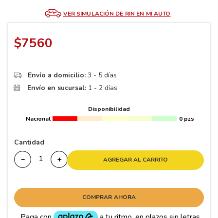
8
.
195
VER SIMULACIÓN DE RIN EN MI AUTO
9
.
265
10
175
.
$
7560
Envío a domicilio:
3 - 5 días
Envío en sucursal:
1 - 2 días
Disponibilidad
Nacional
0 pzs
Cantidad
－
＋
AGREGAR AL CARRITO
COMPRAR AHORA