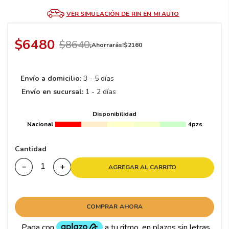
8
.
195
VER SIMULACIÓN DE RIN EN MI AUTO
9
.
265
10
175
.
$
6480
$
8640
¡Ahorrarás!
$
2160
Envío a domicilio:
3 - 5 días
Envío en sucursal:
1 - 2 días
Disponibilidad
Nacional
4pzs
Cantidad
－
＋
AGREGAR AL CARRITO
COMPRAR AHORA