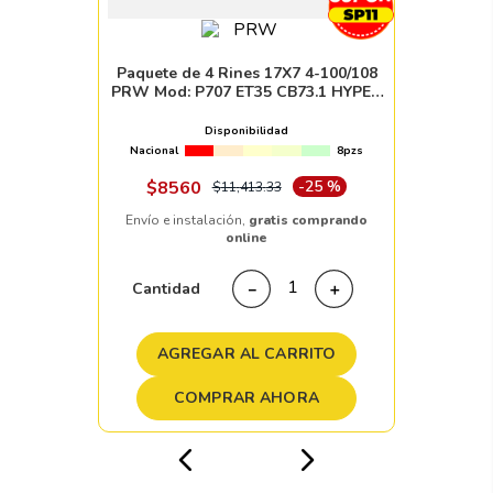
Paquete de 4 Rines 17X7 4-100/108
PRW Mod: P707 ET35 CB73.1 HYPER
SILVER MACHINE FACE
Disponibilidad
Nacional
8pzs
$
8560
-
25 %
$
11
,
413
.
33
Envío e instalación,
gratis comprando
online
Cantidad
－
＋
AGREGAR AL CARRITO
COMPRAR AHORA