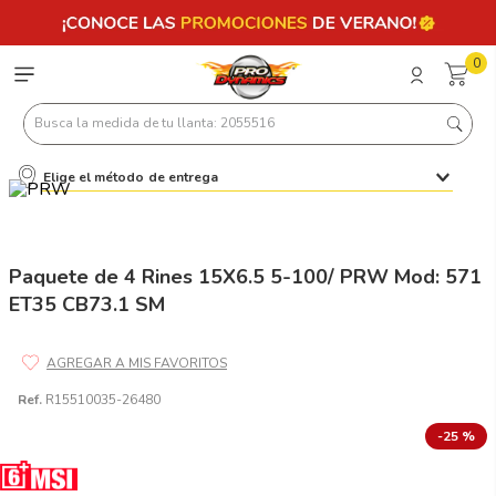
0
Busca la medida de tu llanta: 2055516
Elige el método de entrega
Términos más buscados
1
.
llantas 205 55 16
2
.
235
Paquete de 4 Rines 15X6.5 5-100/ PRW Mod: 571
ET35 CB73.1 SM
3
.
225
4
.
215
5
.
205
Ref.
R15510035-26480
6
.
185
-
25 %
7
.
195 65 15