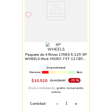
Paquete de 4 Rines 17X8.5 5-127/ XP
WHEELS Mod: HX357-7 ET-12 CB71.5
SMF
Disponibilidad
Nacional
8pzs
$
10
,
520
-
25 %
$
14
,
026
.
67
Envío e instalación,
gratis comprando
online
Cantidad
－
＋