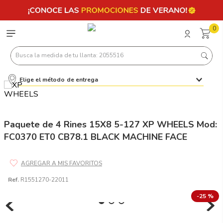
0
Busca la medida de tu llanta: 2055516
Elige el método de entrega
Términos más buscados
1
.
llantas 205 55 16
2
.
235
Paquete de 4 Rines 15X8 5-127 XP WHEELS Mod:
FC0370 ET0 CB78.1 BLACK MACHINE FACE
3
.
225
4
.
215
5
.
205
Ref.
R1551270-22011
6
.
185
-
25 %
7
.
245