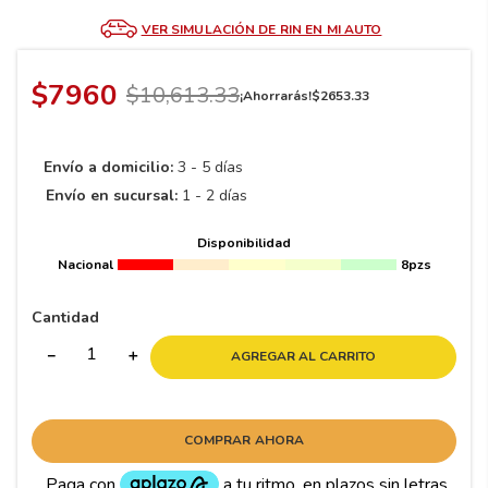
8
.
195 65 15
VER SIMULACIÓN DE RIN EN MI AUTO
9
.
195
10
265
.
$
7960
$
10
,
613
.
33
¡Ahorrarás!
$
2653
.
33
Envío a domicilio:
3 - 5 días
Envío en sucursal:
1 - 2 días
Disponibilidad
Nacional
8pzs
Cantidad
－
＋
AGREGAR AL CARRITO
COMPRAR AHORA