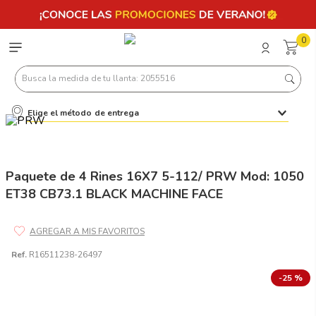
0
Busca la medida de tu llanta: 2055516
Elige el método de entrega
Términos más buscados
1
.
llantas 205 55 16
2
.
235
Paquete de 4 Rines 16X7 5-112/ PRW Mod: 1050
ET38 CB73.1 BLACK MACHINE FACE
3
.
225
4
.
215
5
.
205
Ref.
R16511238-26497
6
.
185
-
25 %
7
.
195 65 15