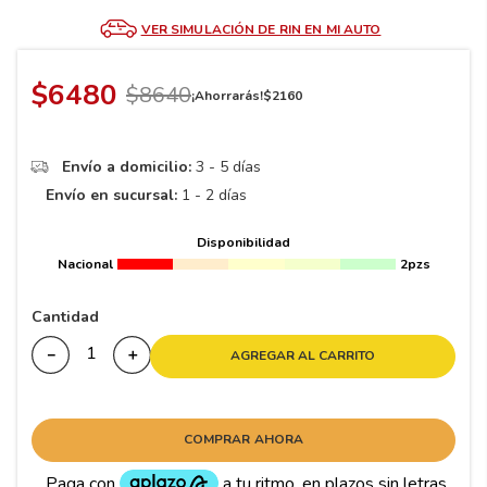
8
.
195
VER SIMULACIÓN DE RIN EN MI AUTO
9
.
265
10
175
.
$
6480
$
8640
¡Ahorrarás!
$
2160
Envío a domicilio:
3 - 5 días
Envío en sucursal:
1 - 2 días
Disponibilidad
Nacional
2pzs
Cantidad
－
＋
AGREGAR AL CARRITO
COMPRAR AHORA