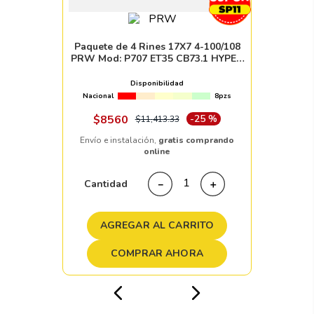
Paquete de 4 Rines 17X7 4-100/108
PRW Mod: P707 ET35 CB73.1 HYPER
SILVER MACHINE FACE
Disponibilidad
Nacional
8pzs
$
8560
-
25 %
$
11
,
413
.
33
Envío e instalación,
gratis comprando
online
Cantidad
－
＋
AGREGAR AL CARRITO
COMPRAR AHORA