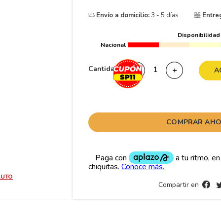
10
265
.
Envío a domicilio:
3 - 5 días
Entre
Disponibilidad
Nacional
Cantidad
－
＋
A
COMPRAR AH
AUTO
Compartir en