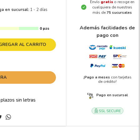
Envío
gratis
o recoge en
cualquiera de nuestras
ga en sucursal:
1 - 2 días
más de
75 sucursales
Además facilidades de
0 pzs
pago con
GREGAR AL CARRITO
ORA
¡Pago a meses
con tarjetas
de crédito!
Pago en sucursal