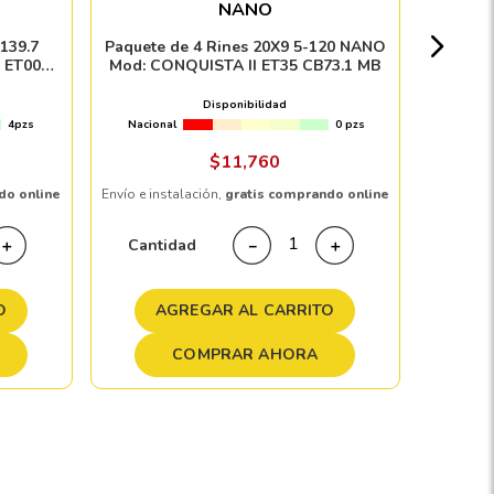
NANO
Nacion
139.7
Paquete de 4 Rines 20X9 5-120 NANO
 ET00
Mod: CONQUISTA II ET35 CB73.1 MB
K
Disponibilidad
4pzs
Nacional
0 pzs
Envío e in
$
11
,
760
do online
Envío e instalación,
gratis comprando online
Cant
Cantidad
＋
－
＋
A
O
AGREGAR AL CARRITO
COMPRAR AHORA