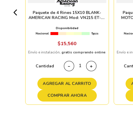
0 pzs
Paquete de 4 Rines 15X10 BLANK-
Paqu
AMERICAN RACING Mod: VN215 ET-44
MOTO
CB83.06 MAG GRAY CENTER WITH
POLISH BARREL
Disponibilidad
Nacional
5pzs
Nacio
ndo online
$
15
,
560
Envío e instalación,
gratis comprando online
Envío e i
＋
Cantidad
Can
－
＋
TO
AGREGAR AL CARRITO
COMPRAR AHORA