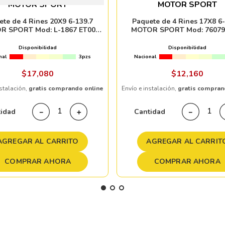
MOTOR SPORT
MOTOR SPORT
ete de 4 Rines 20X9 6-139.7
Paquete de 4 Rines 17X8 6-
R SPORT Mod: L-1867 ET00
MOTOR SPORT Mod: 76079
CB106.1 STB
CB106.1 MATTE BLAC
Disponibilidad
Disponibilidad
nal
3pzs
Nacional
$
17
,
080
$
12
,
160
nstalación,
gratis comprando online
Envío e instalación,
gratis compran
tidad
Cantidad
－
＋
－
AGREGAR AL CARRITO
AGREGAR AL CARRIT
COMPRAR AHORA
COMPRAR AHORA