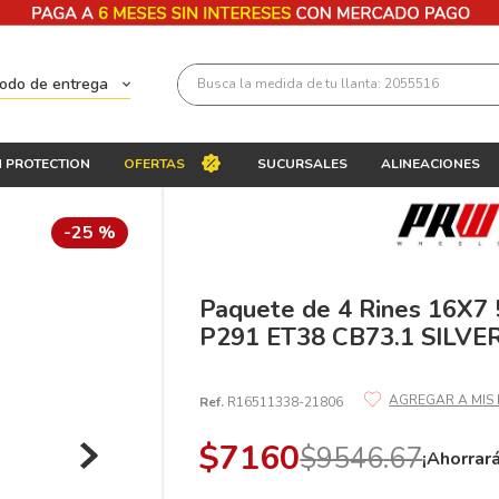
Busca la medida de tu llanta: 2055516
todo de entrega
Términos más buscados
 PROTECTION
OFERTAS
SUCURSALES
ALINEACIONES
1
.
llantas 205 55 16
2
.
235
-
25 %
3
.
225
4
.
215
Paquete de 4 Rines 16X7
P291 ET38 CB73.1 SILV
5
.
205
6
.
185
Ref.
R16511338-21806
7
.
245
$
7160
$
9546
.
67
8
.
195 65 15
¡Ahorrar
9
.
195