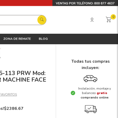
0
ZONA DE REMATE
BLOG
Todas tus compras
incluyen:
 5-113 PRW Mod:
ER MACHINE FACE
Instalación, montaje y
balanceo
gratis
comprando online
ás!
$
2386
.
67