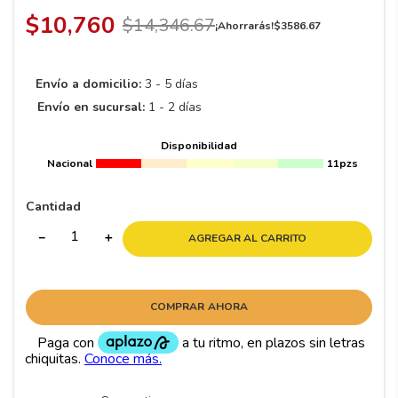
8
.
195 65 15
$
10
,
760
$
14
,
346
.
67
¡Ahorrarás!
$
3586
.
67
9
.
195
10
265
.
Envío a domicilio:
3 - 5 días
Envío en sucursal:
1 - 2 días
Disponibilidad
Nacional
11pzs
Cantidad
－
＋
AGREGAR AL CARRITO
COMPRAR AHORA