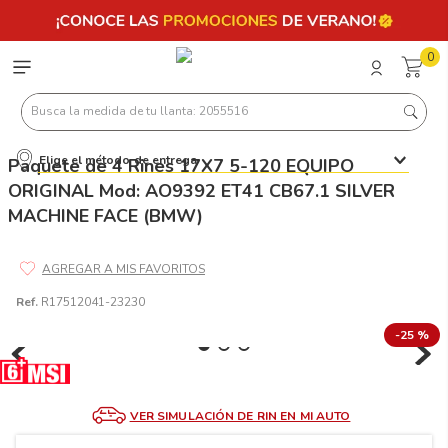
0
Busca la medida de tu llanta: 2055516
Elige el método de entrega
Paquete de 4 Rines 17X7 5-120 EQUIPO
Términos más buscados
ORIGINAL Mod: AO9392 ET41 CB67.1 SILVER
1
.
llantas 205 55 16
MACHINE FACE (BMW)
2
.
235
3
.
225
Ref.
R17512041-23230
4
.
215
-
25 %
5
.
185
6
.
205
7
.
245
VER SIMULACIÓN DE RIN EN MI AUTO