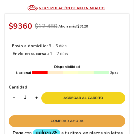
8
.
195 65 15
VER SIMULACIÓN DE RIN EN MI AUTO
9
.
195
10
265
.
$
9360
$
12
,
480
¡Ahorrarás!
$
3120
Envío a domicilio:
3 - 5 días
Envío en sucursal:
1 - 2 días
Disponibilidad
Nacional
2pzs
Cantidad
－
＋
AGREGAR AL CARRITO
COMPRAR AHORA