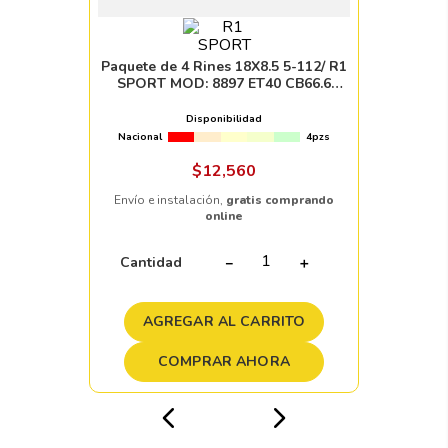
Paquete de 4 Rines 18X8.5 5-112/ R1
SPORT MOD: 8897 ET40 CB66.6
GUNMETAL MACHINE FACE
Disponibilidad
Nacional
4pzs
$
12
,
560
Envío e instalación,
gratis comprando
online
Cantidad
－
＋
AGREGAR AL CARRITO
COMPRAR AHORA