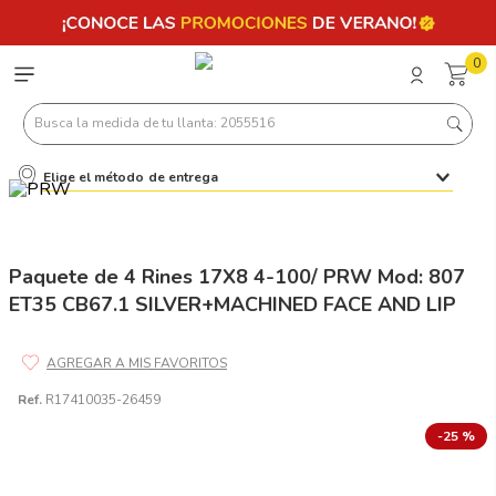
0
Busca la medida de tu llanta: 2055516
Elige el método de entrega
Términos más buscados
1
.
llantas 205 55 16
2
.
235
Paquete de 4 Rines 17X8 4-100/ PRW Mod: 807
ET35 CB67.1 SILVER+MACHINED FACE AND LIP
3
.
225
4
.
215
5
.
205
Ref.
R17410035-26459
6
.
185
-
25 %
7
.
245