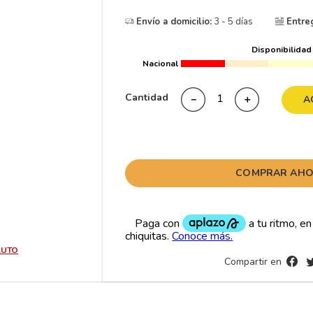
10
265
.
Envío a domicilio:
3 - 5 días
Entre
Disponibilidad
Nacional
Cantidad
－
＋
A
COMPRAR AH
AUTO
Compartir en