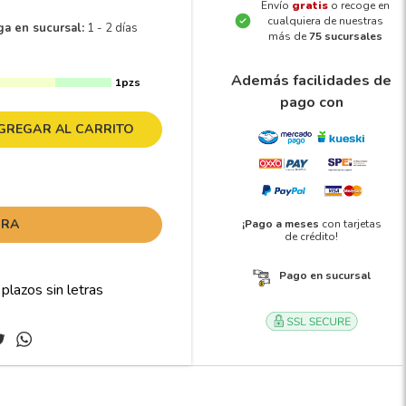
Envío
gratis
o recoge en
cualquiera de nuestras
ga en sucursal:
1 - 2 días
más de
75 sucursales
Además facilidades de
1pzs
pago con
GREGAR AL CARRITO
ORA
¡Pago a meses
con tarjetas
de crédito!
Pago en sucursal