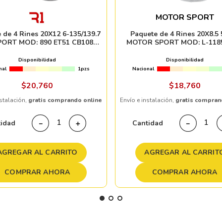
MOTOR SPORT
 de 4 Rines 20X12 6-135/139.7
Paquete de 4 Rines 20X8.5 
PORT MOD: 890 ET51 CB108
MOTOR SPORT MOD: L-118
GLOSS BLACK
CB67.1 SILVER MACHINE 
Disponibilidad
Disponibilidad
nal
1pzs
Nacional
$
20
,
760
$
18
,
760
nstalación,
gratis comprando online
Envío e instalación,
gratis compran
tidad
Cantidad
－
＋
－
AGREGAR AL CARRITO
AGREGAR AL CARRIT
COMPRAR AHORA
COMPRAR AHORA