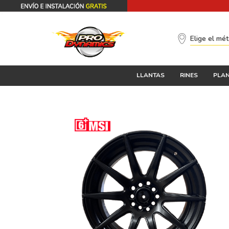
Elige el mé
LLANTAS
RINES
PLAN