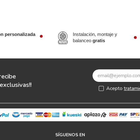
ón personalizada
Instalación, montaje y
balanceo
gratis
recibe
xclusivas!!
Acepto
tratami
SÍGUENOS EN