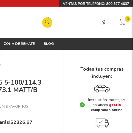
0
ZONA DE REMATE
BLOG
Todas tus compras
incluyen:
5 5-100/114.3
73.1 MATT/B
Instalación, montaje y
balanceo
gratis
comprando online
arás!
$
2826
.
67