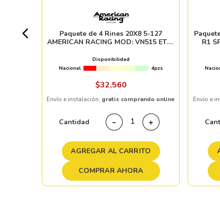
3pzs
Paquete de 4 Rines 20X8 5-127
Paquete
AMERICAN RACING MOD: VN515 ET00
R1 S
CB83.06 POLISH
Disponibilidad
Nacional
4pzs
Nacio
ndo online
$
32
,
560
Envío e instalación,
gratis comprando online
Envío e i
＋
Cantidad
Can
－
＋
TO
AGREGAR AL CARRITO
COMPRAR AHORA