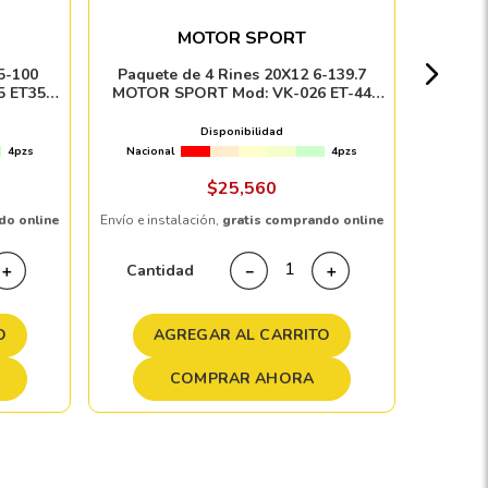
MOTOR SPORT
Nacion
5-100
Paquete de 4 Rines 20X12 6-139.7
5 ET35
MOTOR SPORT Mod: VK-026 ET-44
FACE
CB106.1 BLACK WITH MILLED RIVETS
Disponibilidad
4pzs
Nacional
4pzs
Envío e in
$
25
,
560
do online
Envío e instalación,
gratis comprando online
Cant
Cantidad
＋
－
＋
A
O
AGREGAR AL CARRITO
COMPRAR AHORA