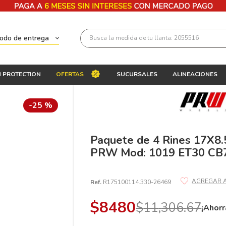
Busca la medida de tu llanta: 2055516
todo de entrega
Términos más buscados
 PROTECTION
OFERTAS
SUCURSALES
ALINEACIONES
1
.
llantas 205 55 16
2
.
235
-
25 %
3
.
225
4
.
215
Paquete de 4 Rines 17X8.
PRW Mod: 1019 ET30 CB
5
.
205
6
.
185
Ref.
R175100114.330-26469
7
.
245
$
8480
$
11
,
306
.
67
8
.
195 65 15
¡Ahorr
9
.
195