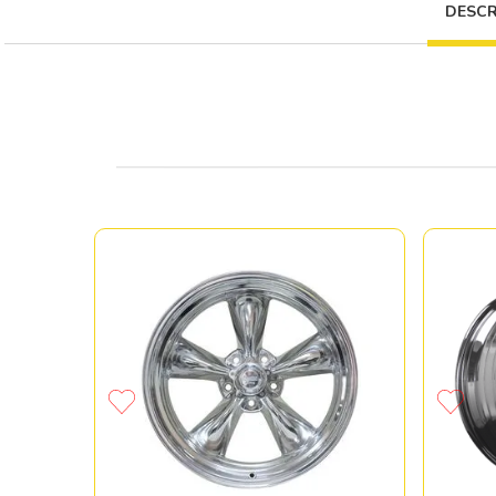
DESCR
00/114.3
5 ET15