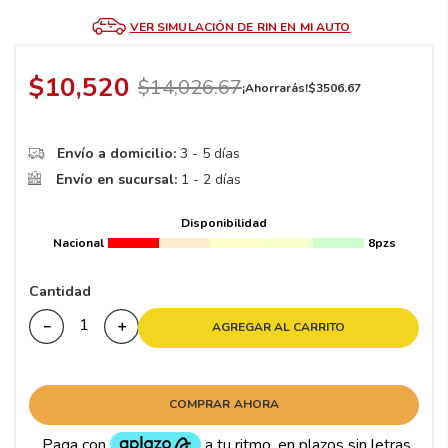
8
.
195
VER SIMULACIÓN DE RIN EN MI AUTO
9
.
265
10
175
.
$
10
,
520
$
14
,
026
.
67
¡Ahorrarás!
$
3506
.
67
Envío a domicilio:
3 - 5 días
Envío en sucursal:
1 - 2 días
Disponibilidad
Nacional
8pzs
Cantidad
－
＋
AGREGAR AL CARRITO
COMPRAR AHORA