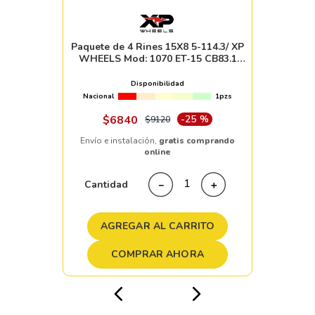
Paquete de 4 Rines 15X8 5-114.3/ XP
WHEELS Mod: 1070 ET-15 CB83.1
GUN METAL MACHINE FACE
Disponibilidad
Nacional
1pzs
$
6840
-
25 %
$
9120
Envío e instalación,
gratis comprando
online
Cantidad
－
＋
AGREGAR AL CARRITO
COMPRAR AHORA