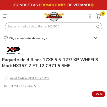
0
Busca la medida de tu llanta: 2055516
Elige el método de entrega
Términos más buscados
1
.
llantas 205 55 16
2
.
235
Paquete de 4 Rines 17X8.5 5-127/ XP WHEELS
Mod: HX357-7 ET-12 CB71.5 SMF
3
.
225
4
.
215
5
.
205
Ref.
R175127-12-26465
6
.
185
-
25 %
7
.
195 65 15