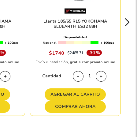
OHAMA
Llanta 185/65 R15 YOKOHAMA
0H
BLUEARTH ES32 88H
Disponibilidad
+ 100pzs
Nacional
+ 100pzs
 %
$
1740
-
30 %
$
2485
.
71
ndo online
Envío e instalación,
gratis comprando online
Cantidad
＋
－
＋
TO
AGREGAR AL CARRITO
COMPRAR AHORA