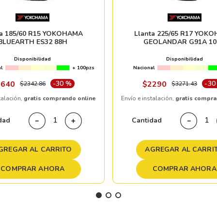
ta 185/60 R15 YOKOHAMA
Llanta 225/65 R17 YOK
BLUEARTH ES32 88H
GEOLANDAR G91A 10
Disponibilidad
Disponibilidad
l
+ 100pzs
Nacional
1640
-
30 %
$
2290
-
30
$
2342
.
86
$
3271
.
43
talación,
gratis comprando online
Envío e instalación,
gratis compra
dad
Cantidad
－
＋
－
GREGAR AL CARRITO
AGREGAR AL CARRI
COMPRAR AHORA
COMPRAR AHORA