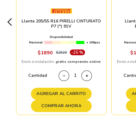
Llanta 205/55 R16 PIRELLI CINTURATO
Llan
P7 (*) 91V
Disponibilidad
Nacional
+ 100pzs
Naciona
$
1890
-
25 %
$
$
2520
Envío e instalación,
gratis comprando online
Envío e ins
Cantidad
Canti
－
＋
AGREGAR AL CARRITO
A
COMPRAR AHORA