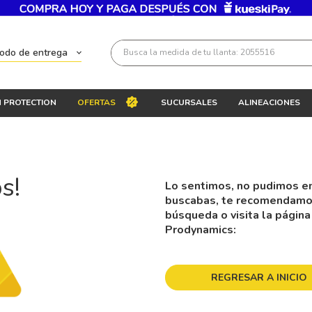
Busca la medida de tu llanta: 2055516
todo de entrega
Términos más buscados
 PROTECTION
OFERTAS
SUCURSALES
ALINEACIONES
1
.
llantas 205 55 16
2
.
235
3
.
225
s!
Lo sentimos, no pudimos en
4
.
215
buscabas, te recomendamos 
5
.
205
búsqueda o visita la página
Prodynamics:
6
.
185
7
.
195 65 15
REGRESAR A INICIO
8
.
195
9
.
265