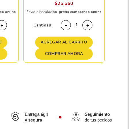
$
25
,
560
do online
Envío e instalación,
gratis comprando online
Cant
Cantidad
＋
－
＋
A
O
AGREGAR AL CARRITO
COMPRAR AHORA
Entrega
ágil
Seguimiento
y segura
de tus pedidos