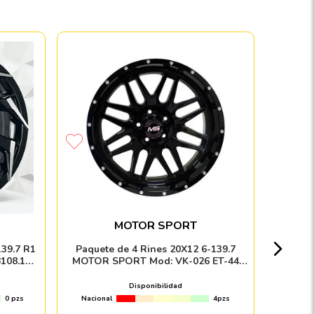
Paquet
SPORT
MATTE GUN ME
MOTOR SPORT
Nacion
139.7 R1
Paquete de 4 Rines 20X12 6-139.7
108.1
MOTOR SPORT Mod: VK-026 ET-44
E
CB106.1 BLACK WITH MILLED RIVETS
Disponibilidad
0 pzs
Nacional
4pzs
Envío e in