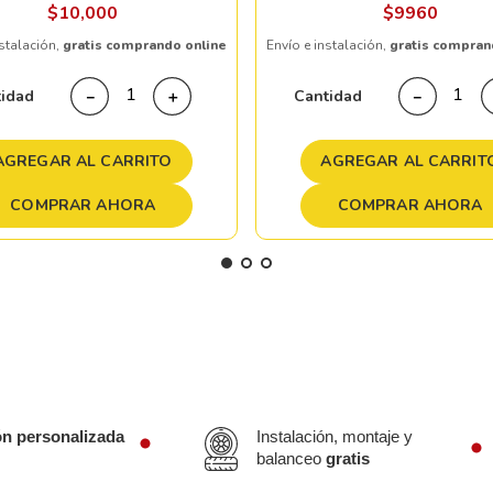
$
10
,
000
$
9960
nstalación,
gratis comprando online
Envío e instalación,
gratis compran
tidad
Cantidad
－
＋
－
AGREGAR AL CARRITO
AGREGAR AL CARRIT
COMPRAR AHORA
COMPRAR AHORA
ón personalizada
Instalación, montaje y
balanceo
gratis