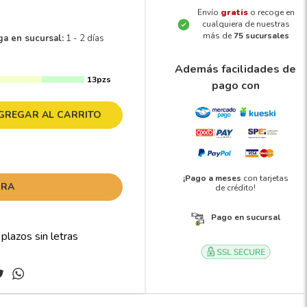
Envío
gratis
o recoge en
cualquiera de nuestras
más de
75 sucursales
ga en sucursal:
1 - 2 días
Además facilidades de
13pzs
pago con
GREGAR AL CARRITO
¡Pago a meses
con tarjetas
ORA
de crédito!
Pago en sucursal