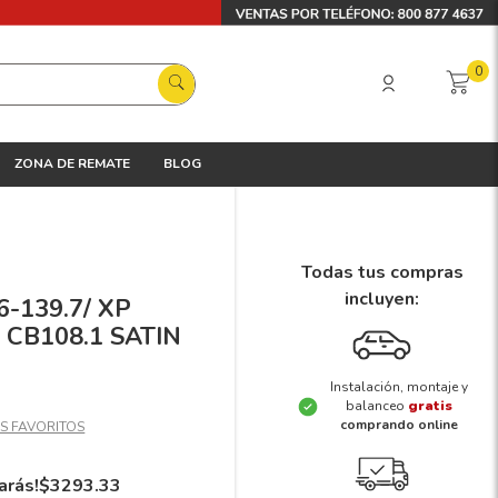
0
ZONA DE REMATE
BLOG
Todas tus compras
incluyen:
6-139.7/ XP
 CB108.1 SATIN
Instalación, montaje y
balanceo
gratis
comprando online
arás!
$
3293
.
33