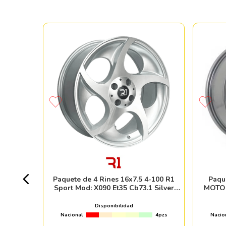
00/114.3
5 ET15
3pzs
Paquete de 4 Rines 16x7.5 4-100 R1
Paqu
Sport Mod: X090 Et35 Cb73.1 Silver
MOTOR
Machine Face
Disponibilidad
Nacional
4pzs
Nacio
ndo online