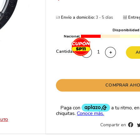
10
265
.
Envío a domicilio:
3 - 5 días
Entre
Disponibilidad
Nacional
Cantidad
－
＋
A
COMPRAR AH
AUTO
Compartir en