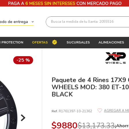
Busca la medida de tu llanta: 2055516
todo de entrega
Términos más buscados
 PROTECTION
OFERTAS
SUCURSALES
ALINEACIONES
1
.
llantas 205 55 16
2
.
235
-
25 %
3
.
225
4
.
215
Paquete de 4 Rines 17X9 
WHEELS MOD: 380 ET-10
5
.
185
BLACK
6
.
205
7
.
245
Ref.
R1761397-10-21362
8
.
195 65 15
$
9880
$
13
,
173
.
33
¡Ahorr
9
.
195