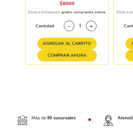
$
8000
Envío e instalación,
gratis comprando online
Envío e i
＋
Cantidad
Can
－
＋
TO
AGREGAR AL CARRITO
COMPRAR AHORA
Más de
80 sucursales
Atenci