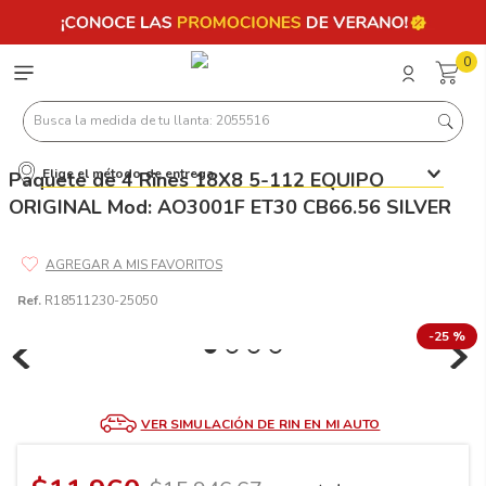
0
Busca la medida de tu llanta: 2055516
Elige el método de entrega
Paquete de 4 Rines 18X8 5-112 EQUIPO
Términos más buscados
ORIGINAL Mod: AO3001F ET30 CB66.56 SILVER
1
.
llantas 205 55 16
2
.
235
3
.
225
Ref.
R18511230-25050
4
.
215
-
25 %
5
.
205
6
.
185
VER SIMULACIÓN DE RIN EN MI AUTO
7
.
245