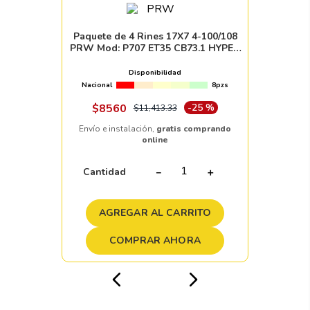
Paquete de 4 Rines 17X7 4-100/108
PRW Mod: P707 ET35 CB73.1 HYPER
SILVER MACHINE FACE
Disponibilidad
Nacional
8pzs
$
8560
-
25 %
$
11
,
413
.
33
Envío e instalación,
gratis comprando
online
Cantidad
－
＋
AGREGAR AL CARRITO
COMPRAR AHORA