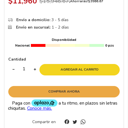
$
11
,
960
$
15
,
946
.
67
8
.
195 65 15
¡Ahorrarás!
$
3986
.
67
9
.
195
Envío a domicilio:
3 - 5 días
10
265
.
Envío en sucursal:
1 - 2 días
Disponibilidad
Nacional
0 pzs
Cantidad
－
＋
AGREGAR AL CARRITO
COMPRAR AHORA
Compartir en