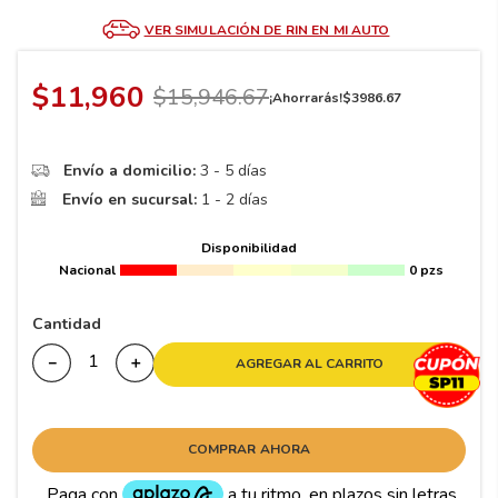
8
.
195
VER SIMULACIÓN DE RIN EN MI AUTO
9
.
265
10
175
.
$
11
,
960
$
15
,
946
.
67
¡Ahorrarás!
$
3986
.
67
Envío a domicilio:
3 - 5 días
Envío en sucursal:
1 - 2 días
Disponibilidad
Nacional
0 pzs
Cantidad
－
＋
AGREGAR AL CARRITO
COMPRAR AHORA