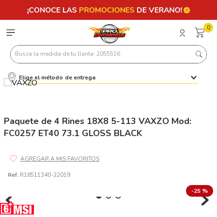
0
Busca la medida de tu llanta: 2055516
Elige el método de entrega
Términos más buscados
1
.
llantas 205 55 16
2
.
235
Paquete de 4 Rines 18X8 5-113 VAXZO Mod:
FC0257 ET40 73.1 GLOSS BLACK
3
.
225
4
.
215
5
.
205
Ref.
R18511340-22019
6
.
185
-
25 %
7
.
195 65 15