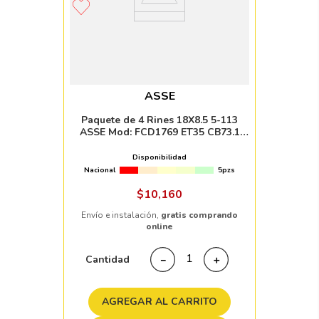
ASSE
Paquete de 4 Rines 18X8.5 5-113
ASSE Mod: FCD1769 ET35 CB73.1
BLACK MILLED WITH MACHINED LIP
Disponibilidad
Nacional
5pzs
$
10
,
160
Envío e instalación,
gratis comprando
online
Cantidad
－
＋
AGREGAR AL CARRITO