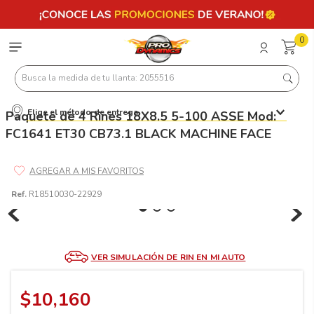
0
Busca la medida de tu llanta: 2055516
Elige el método de entrega
Paquete de 4 Rines 18X8.5 5-100 ASSE Mod:
Términos más buscados
FC1641 ET30 CB73.1 BLACK MACHINE FACE
1
.
llantas 205 55 16
2
.
235
3
.
225
Ref.
R18510030-22929
4
.
215
5
.
185
VER SIMULACIÓN DE RIN EN MI AUTO
6
.
205
7
.
245
$
10
,
160