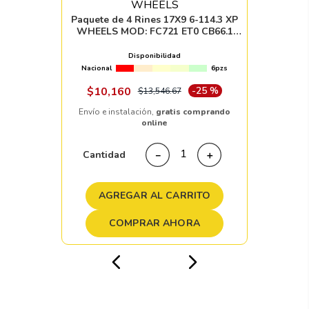
Paquete de 4 Rines 17X9 6-114.3 XP
WHEELS MOD: FC721 ET0 CB66.1
SATIN DESERT SAND WITH SATIN
BLACK RING AND SATIN BLACK
Disponibilidad
Nacional
6pzs
$
10
,
160
-
25 %
$
13
,
546
.
67
Envío e instalación,
gratis comprando
online
Cantidad
－
＋
AGREGAR AL CARRITO
COMPRAR AHORA