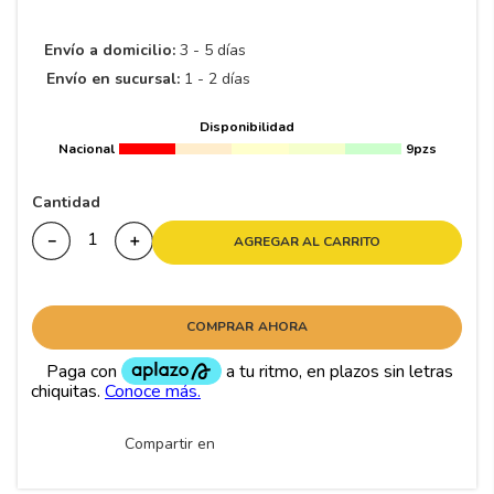
8
.
195 65 15
9
.
195
Envío a domicilio:
3 - 5 días
Envío en sucursal:
1 - 2 días
10
265
.
Disponibilidad
Nacional
9pzs
Cantidad
－
＋
AGREGAR AL CARRITO
COMPRAR AHORA
Compartir en