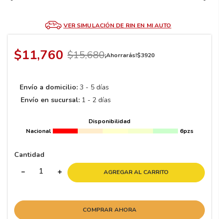
8
.
195 65 15
9
.
195
VER SIMULACIÓN DE RIN EN MI AUTO
10
265
.
$
11
,
760
$
15
,
680
¡Ahorrarás!
$
3920
Envío a domicilio:
3 - 5 días
Envío en sucursal:
1 - 2 días
Disponibilidad
Nacional
6pzs
Cantidad
－
＋
AGREGAR AL CARRITO
COMPRAR AHORA