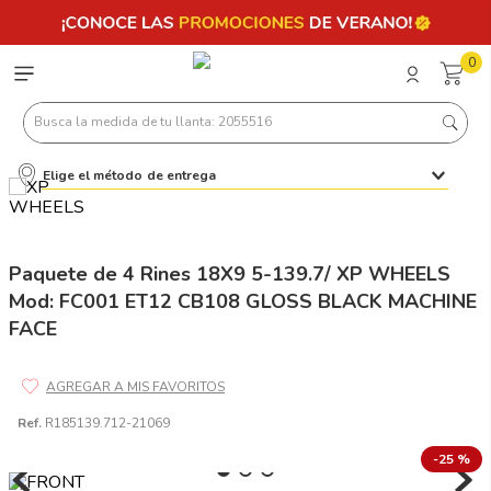
0
Busca la medida de tu llanta: 2055516
Elige el método de entrega
Términos más buscados
1
.
llantas 205 55 16
2
.
235
Paquete de 4 Rines 18X9 5-139.7/ XP WHEELS
Mod: FC001 ET12 CB108 GLOSS BLACK MACHINE
3
.
225
FACE
4
.
215
5
.
205
6
.
185
Ref.
R185139.712-21069
7
.
245
-
25 %