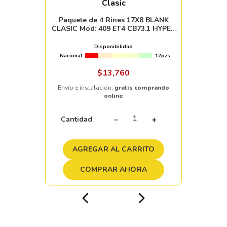
Clasic
Paquete de 4 Rines 17X8 BLANK
CLASIC Mod: 409 ET4 CB73.1 HYPER
BLACK MACHINED LIP
Disponibilidad
Nacional
12pzs
$
13
,
760
Envío e instalación,
gratis comprando
online
Cantidad
－
＋
AGREGAR AL CARRITO
COMPRAR AHORA