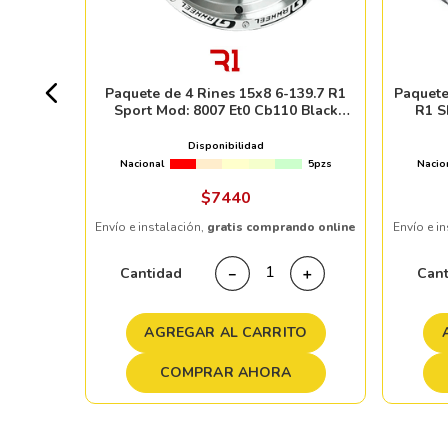
E
8pzs
Paquete de 4 Rines 15x8 6-139.7 R1
Paquete
Sport Mod: 8007 Et0 Cb110 Black
R1 S
 %
Machine Face Mi
Disponibilidad
Nacional
5pzs
Nacio
ndo online
$
7440
Envío e instalación,
gratis comprando online
Envío e i
＋
Cantidad
Can
－
＋
TO
AGREGAR AL CARRITO
COMPRAR AHORA