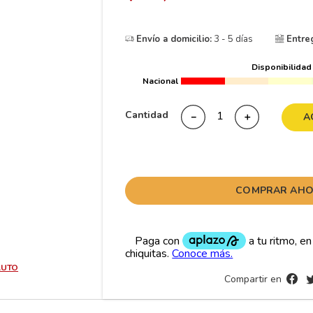
10
265
.
Envío a domicilio:
3 - 5 días
Entre
Disponibilidad
Nacional
Cantidad
－
＋
A
COMPRAR AH
AUTO
Compartir en