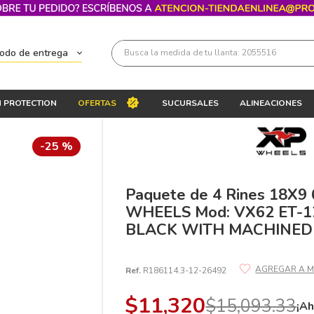
Busca la medida de tu llanta: 2055516
todo de entrega
Términos más buscados
 PROTECTION
OFERTAS
SUCURSALES
ALINEACIONES
1
.
llantas 205 55 16
2
.
225
-
25 %
3
.
235
4
.
215
Paquete de 4 Rines 18X9 
WHEELS Mod: VX62 ET-1
5
.
185
BLACK WITH MACHINED
6
.
205
7
.
245
Ref.
R186114.3-12-26492
8
.
195 65 15
$
11
,
320
$
15
,
093
.
33
¡Ah
9
.
195