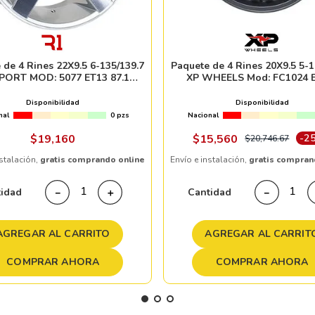
 de 4 Rines 22X9.5 6-135/139.7
Paquete de 4 Rines 20X9.5 5-1
PORT MOD: 5077 ET13 87.1
XP WHEELS Mod: FC1024 
SILVER MACHINE FACE
CB78.1 GUN BLACK WITH 
BLACK BOLTS
Disponibilidad
Disponibilidad
nal
0 pzs
Nacional
$
19
,
160
$
15
,
560
-
2
$
20
,
746
.
67
nstalación,
gratis comprando online
Envío e instalación,
gratis compran
tidad
Cantidad
－
＋
－
AGREGAR AL CARRITO
AGREGAR AL CARRIT
COMPRAR AHORA
COMPRAR AHORA