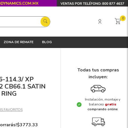
0
ZONA DE REMATE
BLOG
Todas tus compras
incluyen:
6-114.3/ XP
2 CB66.1 SATIN
 RING
Instalación, montaje y
balanceo
gratis
comprando online
orrarás!
$
3773
.
33