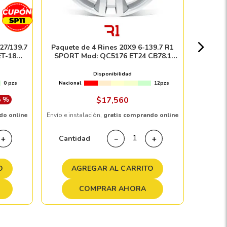
Nacion
27/139.7
Paquete de 4 Rines 20X9 6-139.7 R1
ET-18
SPORT Mod: QC5176 ET24 CB78.1
$
1
SATIN
GUNMETAL MACHINE FACE
Disponibilidad
0 pzs
Nacional
12pzs
Envío e in
5 %
$
17
,
560
do online
Envío e instalación,
gratis comprando online
Cant
Cantidad
＋
－
＋
A
O
AGREGAR AL CARRITO
COMPRAR AHORA