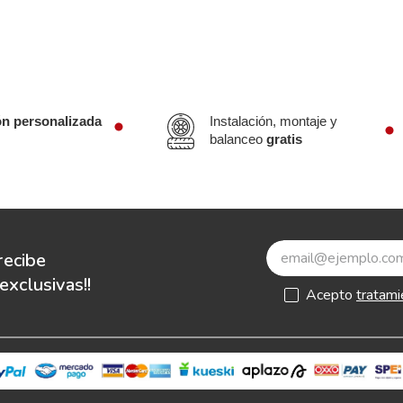
ón personalizada
Instalación, montaje y
balanceo
gratis
recibe
xclusivas!!
Acepto
tratami