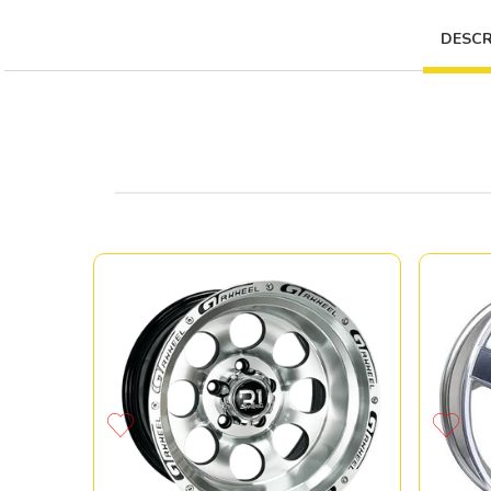
DESCR
-127 XP
CB78.1