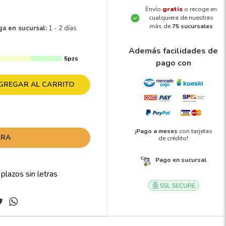
Envío
gratis
o recoge en
cualquiera de nuestras
más de
75 sucursales
ga en sucursal:
1 - 2 días
Además facilidades de
5pzs
pago con
GREGAR AL CARRITO
¡Pago a meses
con tarjetas
ORA
de crédito!
Pago en sucursal