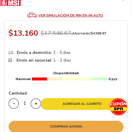
8
.
195
9
.
265
VER SIMULACIÓN DE RIN EN MI AUTO
10
175
.
$
13
,
160
$
17
,
546
.
67
¡Ahorrarás!
$
4386
.
67
Envío a domicilio:
3 - 5 días
Envío en sucursal:
1 - 2 días
Disponibilidad
Nacional
0 pzs
Cantidad
－
＋
AGREGAR AL CARRITO
COMPRAR AHORA