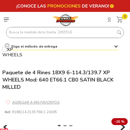
0
Busca la medida de tu llanta: 2055516
Elige el método de entrega
Términos más buscados
1
.
llantas 205 55 16
2
.
235
Paquete de 4 Rines 18X9 6-114.3/139.7 XP
WHEELS Mod: 640 ET66.1 CB0 SATIN BLACK
3
.
225
MILLED
4
.
215
5
.
205
6
.
185
Ref.
R186114.3139.766.1-24305
7
.
195 65 15
-
25 %