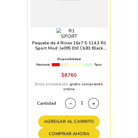
Paquete de 4 Rines 16x7 5-114.3 R1
Sport Mod: Ja095 Et0 Cb83 Black
Machine Face
Disponibilidad
Nacional
7pzs
$
8760
Envío e instalación,
gratis comprando
online
Cantidad
－
＋
AGREGAR AL CARRITO
COMPRAR AHORA