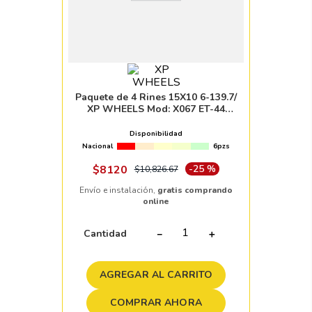
Paquete de 4 Rines 15X10 6-139.7/
XP WHEELS Mod: X067 ET-44
CB110.1 BLACK/MACHINE FACE
Disponibilidad
Nacional
6pzs
$
8120
-
25 %
$
10
,
826
.
67
Envío e instalación,
gratis comprando
online
Cantidad
－
＋
AGREGAR AL CARRITO
COMPRAR AHORA