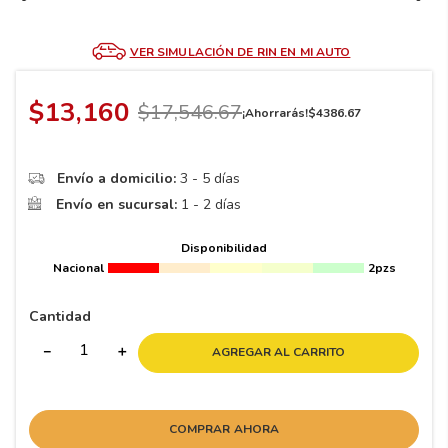
8
.
195 65 15
9
.
195
VER SIMULACIÓN DE RIN EN MI AUTO
10
175
.
$
13
,
160
$
17
,
546
.
67
¡Ahorrarás!
$
4386
.
67
Envío a domicilio:
3 - 5 días
Envío en sucursal:
1 - 2 días
Disponibilidad
Nacional
2pzs
Cantidad
－
＋
AGREGAR AL CARRITO
COMPRAR AHORA