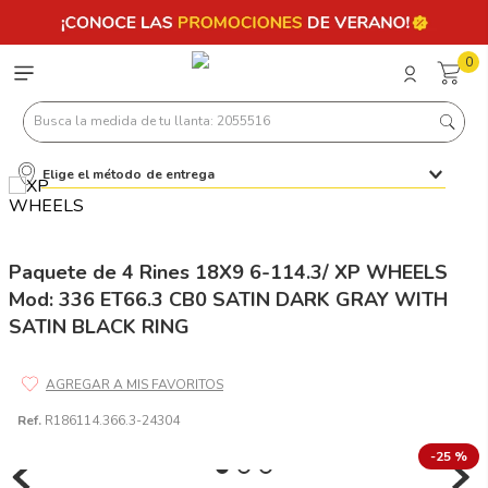
0
Busca la medida de tu llanta: 2055516
Elige el método de entrega
Términos más buscados
1
.
llantas 205 55 16
2
.
235
Paquete de 4 Rines 18X9 6-114.3/ XP WHEELS
Mod: 336 ET66.3 CB0 SATIN DARK GRAY WITH
3
.
225
SATIN BLACK RING
4
.
215
5
.
185
6
.
205
Ref.
R186114.366.3-24304
7
.
245
-
25 %