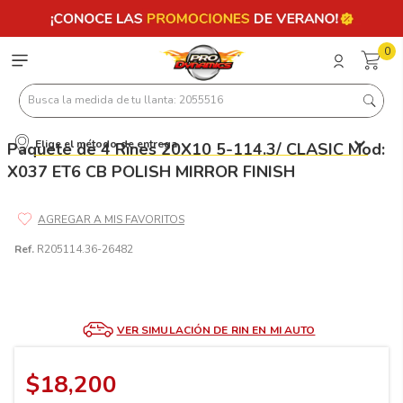
0
Busca la medida de tu llanta: 2055516
Elige el método de entrega
Paquete de 4 Rines 20X10 5-114.3/ CLASIC Mod:
Términos más buscados
X037 ET6 CB POLISH MIRROR FINISH
1
.
llantas 205 55 16
2
.
235
3
.
225
Ref.
R205114.36-26482
4
.
215
5
.
185
VER SIMULACIÓN DE RIN EN MI AUTO
6
.
205
7
.
245
$
18
,
200