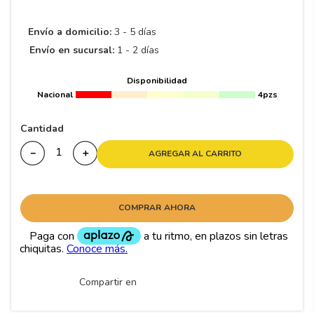
8
.
195 65 15
9
.
195
Envío a domicilio:
3 - 5 días
Envío en sucursal:
1 - 2 días
10
175
.
Disponibilidad
Nacional
4pzs
Cantidad
－
＋
AGREGAR AL CARRITO
COMPRAR AHORA
Compartir en