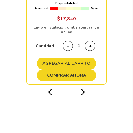
Disponibilidad
Nacional
5pzs
$
17
,
840
Envío e instalación,
gratis comprando
online
Cantidad
－
＋
AGREGAR AL CARRITO
COMPRAR AHORA