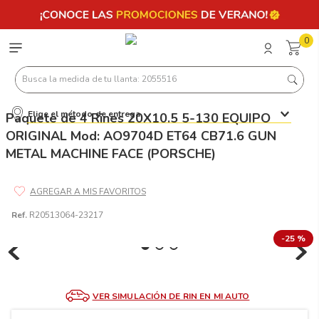
0
Busca la medida de tu llanta: 2055516
Elige el método de entrega
Paquete de 4 Rines 20X10.5 5-130 EQUIPO
Términos más buscados
ORIGINAL Mod: AO9704D ET64 CB71.6 GUN
1
.
llantas 205 55 16
METAL MACHINE FACE (PORSCHE)
2
.
235
3
.
225
Ref.
R20513064-23217
4
.
215
-
25 %
5
.
205
6
.
185
7
.
195 65 15
VER SIMULACIÓN DE RIN EN MI AUTO