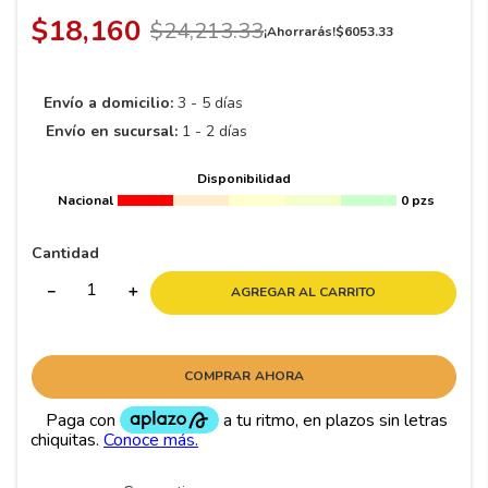
8
.
195
$
18
,
160
$
24
,
213
.
33
¡Ahorrarás!
$
6053
.
33
9
.
265
10
175
.
Envío a domicilio:
3 - 5 días
Envío en sucursal:
1 - 2 días
Disponibilidad
Nacional
0 pzs
Cantidad
－
＋
AGREGAR AL CARRITO
COMPRAR AHORA