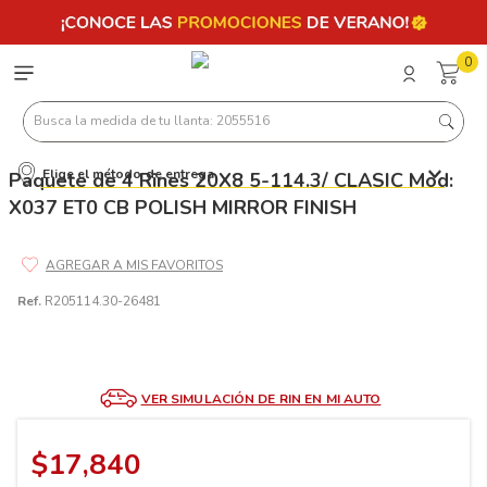
0
Busca la medida de tu llanta: 2055516
Elige el método de entrega
Paquete de 4 Rines 20X8 5-114.3/ CLASIC Mod:
Términos más buscados
X037 ET0 CB POLISH MIRROR FINISH
1
.
llantas 205 55 16
2
.
235
3
.
225
Ref.
R205114.30-26481
4
.
215
5
.
185
VER SIMULACIÓN DE RIN EN MI AUTO
6
.
205
7
.
245
$
17
,
840