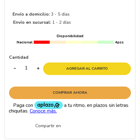
8
.
195 65 15
9
.
195
Envío a domicilio:
3 - 5 días
Envío en sucursal:
1 - 2 días
10
265
.
Disponibilidad
Nacional
4pzs
Cantidad
－
＋
AGREGAR AL CARRITO
COMPRAR AHORA
Compartir en