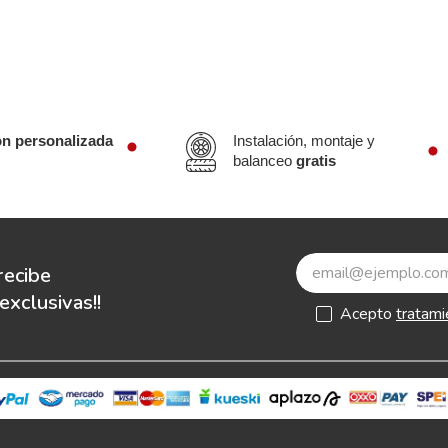
ón personalizada
Instalación, montaje y
balanceo
gratis
recibe
xclusivas!!
Acepto
tratami