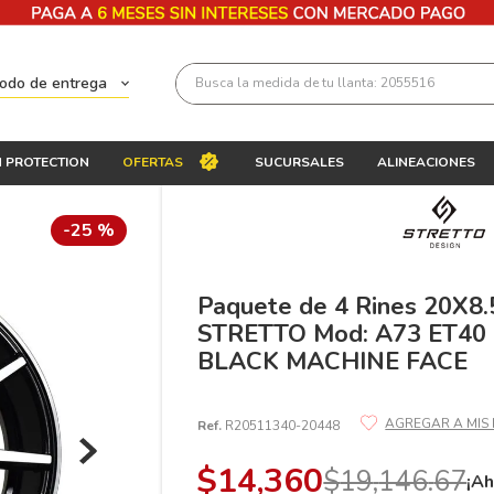
Busca la medida de tu llanta: 2055516
todo de entrega
Términos más buscados
 PROTECTION
OFERTAS
SUCURSALES
ALINEACIONES
1
.
llantas 205 55 16
2
.
235
-
25 %
3
.
225
4
.
215
Paquete de 4 Rines 20X8.
STRETTO Mod: A73 ET40
5
.
205
BLACK MACHINE FACE
6
.
185
7
.
195 65 15
Ref.
R20511340-20448
8
.
195
$
14
,
360
$
19
,
146
.
67
¡Ah
9
.
265