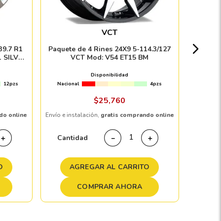
MATTE
VCT
Nacion
39.7 R1
Paquete de 4 Rines 24X9 5-114.3/127
1 SILVER
VCT Mod: V54 ET15 BM
Disponibilidad
12pzs
Nacional
4pzs
Envío e in
$
25
,
760
do online
Envío e instalación,
gratis comprando online
Cant
Cantidad
＋
－
＋
A
O
AGREGAR AL CARRITO
COMPRAR AHORA