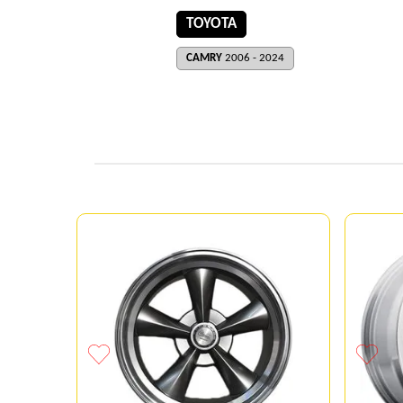
TOYOTA
CAMRY
2006 - 2024
156 KMC
RO