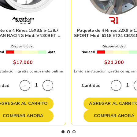
te de 4 Rines 15X8.5 5-139.7
Paquete de 4 Rines 22X9 6-1
AN RACING Mod: VN309 ET-24
SPORT Mod: 6118 ET24 CB78.
3.06 SILVER MACHINED LIP
MACHINE FACE
Disponibilidad
Disponibilidad
nal
4pzs
Nacional
$
17
,
960
$
21
,
200
nstalación,
gratis comprando online
Envío e instalación,
gratis compran
tidad
Cantidad
－
＋
－
AGREGAR AL CARRITO
AGREGAR AL CARRIT
COMPRAR AHORA
COMPRAR AHORA