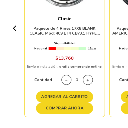
Clasic
4pzs
Paquete de 4 Rines 17X8 BLANK
Paque
CLASIC Mod: 409 ET4 CB73.1 HYPER
AMERIC
BLACK MACHINED LIP
CB8
Disponibilidad
Nacional
12pzs
Nacio
ndo online
$
13
,
760
Envío e instalación,
gratis comprando online
Envío e i
＋
Cantidad
Can
－
＋
TO
AGREGAR AL CARRITO
COMPRAR AHORA