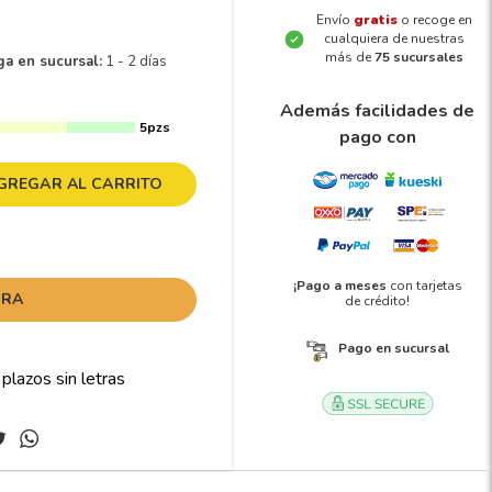
Envío
gratis
o recoge en
cualquiera de nuestras
más de
75 sucursales
ga en sucursal:
1 - 2 días
Además facilidades de
5pzs
pago con
GREGAR AL CARRITO
¡Pago a meses
con tarjetas
ORA
de crédito!
Pago en sucursal