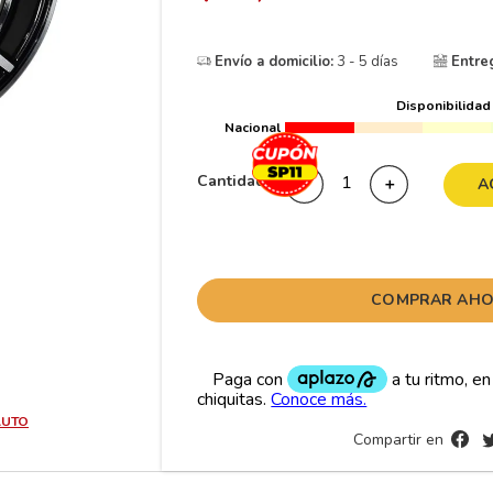
10
175
.
Envío a domicilio:
3 - 5 días
Entre
Disponibilidad
Nacional
Cantidad
－
＋
A
COMPRAR AH
AUTO
Compartir en