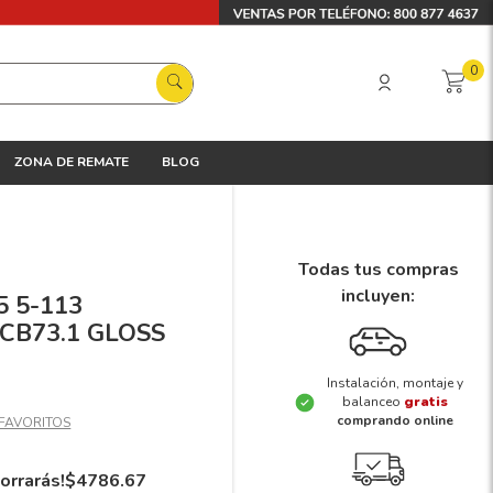
0
ZONA DE REMATE
BLOG
Todas tus compras
incluyen:
5 5-113
 CB73.1 GLOSS
Instalación, montaje y
balanceo
gratis
comprando online
orrarás!
$
4786
.
67