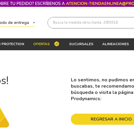
Busca la medida de tu llanta: 2055516
todo de entrega
Términos más buscados
 PROTECTION
OFERTAS
SUCURSALES
ALINEACIONES
1
.
llantas 205 55 16
2
.
235
3
.
225
s!
Lo sentimos, no pudimos en
4
.
215
buscabas, te recomendamos 
5
.
205
búsqueda o visita la página
Prodynamics:
6
.
185
7
.
245
REGRESAR A INICIO
8
.
195 65 15
9
.
195