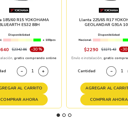
ta 185/60 R15 YOKOHAMA
Llanta 225/65 R17 YOK
BLUEARTH ES32 88H
GEOLANDAR G91A 10
Disponibilidad
Disponibilidad
l
+ 100pzs
Nacional
1640
-
30 %
$
2290
-
30
$
2342
.
86
$
3271
.
43
talación,
gratis comprando online
Envío e instalación,
gratis compra
dad
Cantidad
－
＋
－
GREGAR AL CARRITO
AGREGAR AL CARRI
COMPRAR AHORA
COMPRAR AHORA