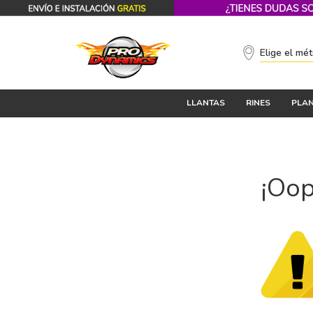
Elige el mé
LLANTAS
RINES
PLAN
¡Oop