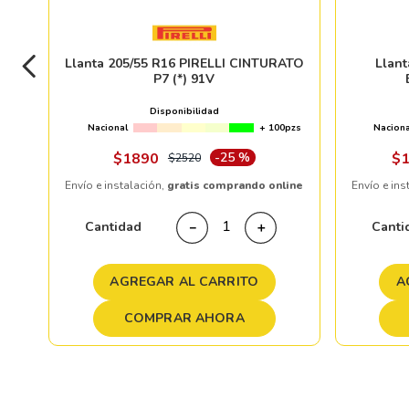
Llanta 205/55 R16 PIRELLI CINTURATO
Llan
P7 (*) 91V
Disponibilidad
Nacional
+ 100pzs
Naciona
$
1890
-
25 %
$
$
2520
Envío e instalación,
gratis comprando online
Envío e ins
Cantidad
Canti
－
＋
AGREGAR AL CARRITO
A
COMPRAR AHORA