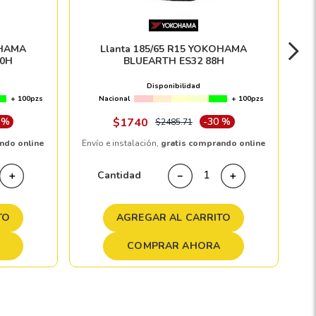
OHAMA
Llanta 185/65 R15 YOKOHAMA
0H
BLUEARTH ES32 88H
Disponibilidad
+ 100pzs
Nacional
+ 100pzs
 %
$
1740
-
30 %
$
2485
.
71
ndo online
Envío e instalación,
gratis comprando online
Cantidad
＋
－
＋
TO
AGREGAR AL CARRITO
COMPRAR AHORA