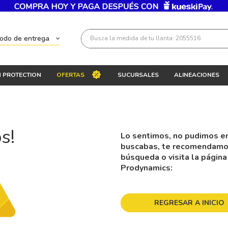
Busca la medida de tu llanta: 2055516
todo de entrega
Términos más buscados
 PROTECTION
OFERTAS
SUCURSALES
ALINEACIONES
1
.
llantas 205 55 16
2
.
235
3
.
225
s!
Lo sentimos, no pudimos en
4
.
215
buscabas, te recomendamos 
5
.
185
búsqueda o visita la página
Prodynamics:
6
.
205
7
.
245
REGRESAR A INICIO
8
.
195 65 15
9
.
195