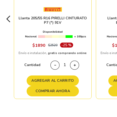
Llanta 205/55 R16 PIRELLI CINTURATO
Llan
P7 (*) 91V
Disponibilidad
Nacional
+ 100pzs
Naciona
$
1890
-
25 %
$
$
2520
Envío e instalación,
gratis comprando online
Envío e ins
Cantidad
Canti
－
＋
AGREGAR AL CARRITO
A
COMPRAR AHORA