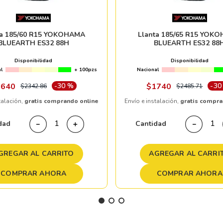
ta 185/60 R15 YOKOHAMA
Llanta 185/65 R15 YOK
BLUEARTH ES32 88H
BLUEARTH ES32 88
Disponibilidad
Disponibilidad
l
+ 100pzs
Nacional
1640
-
30 %
$
1740
-
30
$
2342
.
86
$
2485
.
71
talación,
gratis comprando online
Envío e instalación,
gratis compra
dad
Cantidad
－
＋
－
GREGAR AL CARRITO
AGREGAR AL CARRI
COMPRAR AHORA
COMPRAR AHORA