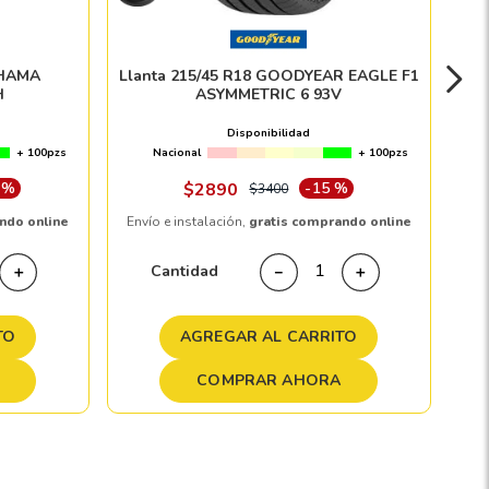
OHAMA
Llanta 215/45 R18 GOODYEAR EAGLE F1
H
ASYMMETRIC 6 93V
Disponibilidad
+ 100pzs
Nacional
+ 100pzs
 %
$
2890
-
15 %
$
3400
ndo online
Envío e instalación,
gratis comprando online
Cantidad
＋
－
＋
TO
AGREGAR AL CARRITO
COMPRAR AHORA