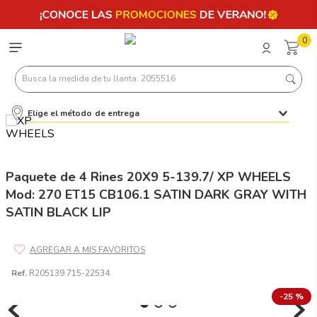
0
Busca la medida de tu llanta: 2055516
Elige el método de entrega
Términos más buscados
1
.
llantas 205 55 16
2
.
235
Paquete de 4 Rines 20X9 5-139.7/ XP WHEELS
Mod: 270 ET15 CB106.1 SATIN DARK GRAY WITH
3
.
225
SATIN BLACK LIP
4
.
215
5
.
185
6
.
205
Ref.
R205139.715-22534
7
.
245
-
25 %