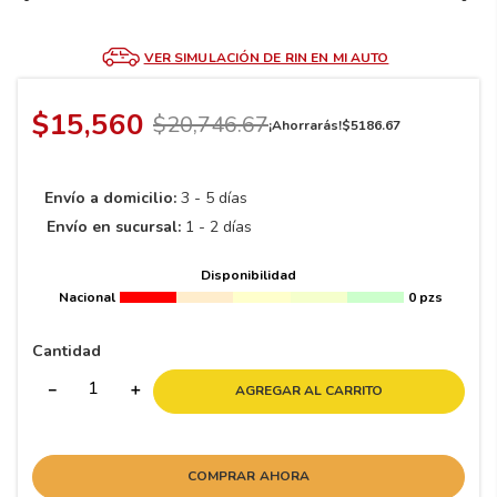
8
.
195 65 15
9
.
195
VER SIMULACIÓN DE RIN EN MI AUTO
10
265
.
$
15
,
560
$
20
,
746
.
67
¡Ahorrarás!
$
5186
.
67
Envío a domicilio:
3 - 5 días
Envío en sucursal:
1 - 2 días
Disponibilidad
Nacional
0 pzs
Cantidad
－
＋
AGREGAR AL CARRITO
COMPRAR AHORA