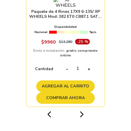
Paquete de 4 Rines 17X9 6-135/ XP
WHEELS Mod: 382 ET0 CB87.1 SATIN
BLACK
Disponibilidad
Nacional
5pzs
$
9960
-
25 %
$
13
,
280
Envío e instalación,
gratis comprando
online
Cantidad
－
＋
AGREGAR AL CARRITO
COMPRAR AHORA