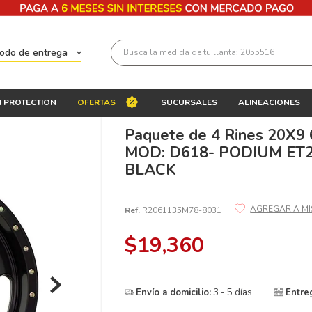
Busca la medida de tu llanta: 2055516
todo de entrega
Términos más buscados
 PROTECTION
OFERTAS
SUCURSALES
ALINEACIONES
1
.
llantas 205 55 16
Paquete de 4 Rines 20X9
2
.
235
MOD: D618- PODIUM ET2
3
.
225
BLACK
4
.
215
Ref.
R2061135M78-8031
5
.
185
6
.
205
$
19
,
360
7
.
245
8
.
195 65 15
Envío a domicilio:
3 - 5 días
Entre
9
.
195