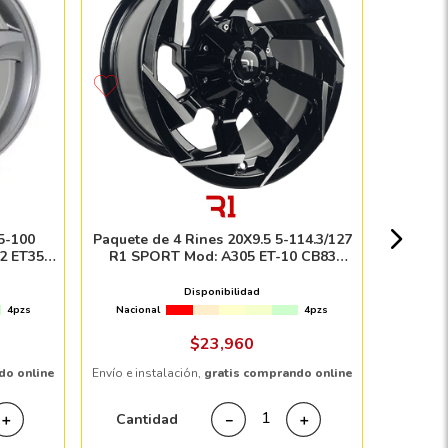
Paquete
SPORT M
Nacion
5-100
Paquete de 4 Rines 20X9.5 5-114.3/127
2 ET35
R1 SPORT Mod: A305 ET-10 CB83
BLACK MACHINE FACE
Disponibilidad
4pzs
Nacional
4pzs
Envío e in
$
23
,
960
do online
Envío e instalación,
gratis comprando online
Cant
Cantidad
＋
－
＋