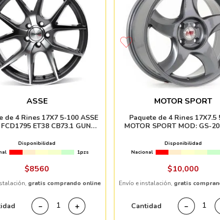
ASSE
MOTOR SPORT
e de 4 Rines 17X7 5-100 ASSE
Paquete de 4 Rines 17X7.5 
 FCD1795 ET38 CB73.1 GUN
MOTOR SPORT MOD: GS-20
METAL MACHINE FACE
CB67.1 MGM
Disponibilidad
Disponibilidad
nal
1pzs
Nacional
$
8560
$
10
,
000
nstalación,
gratis comprando online
Envío e instalación,
gratis compran
tidad
Cantidad
－
＋
－