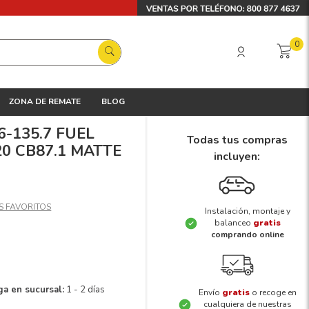
0
ZONA DE REMATE
BLOG
 6-135.7 FUEL
Todas tus compras
0 CB87.1 MATTE
incluyen:
Instalación, montaje y
balanceo
gratis
comprando online
ga en sucursal:
1 - 2 días
Envío
gratis
o recoge en
cualquiera de nuestras