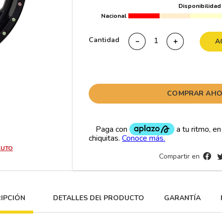
Disponibilidad
10
265
.
Nacional
Cantidad
－
＋
A
COMPRAR AH
AUTO
Compartir en
IPCIÓN
DETALLES DEl PRODUCTO
GARANTÍA