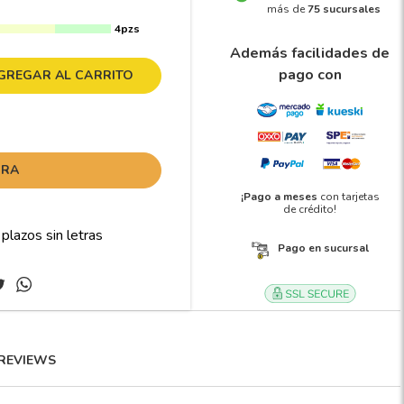
más de
75 sucursales
4pzs
Además facilidades de
pago con
GREGAR AL CARRITO
ORA
¡Pago a meses
con tarjetas
de crédito!
Pago en sucursal
REVIEWS