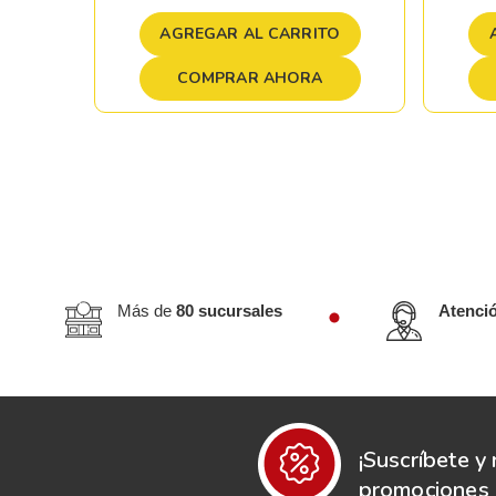
TO
AGREGAR AL CARRITO
COMPRAR AHORA
Más de
80 sucursales
Atenci
¡Suscríbete y 
promociones e