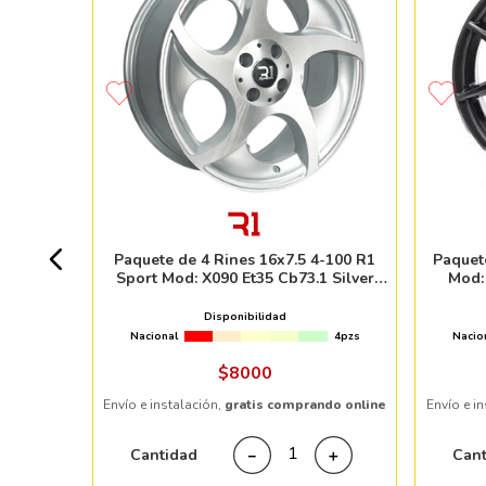
 6-135
MADO
1pzs
Paquete de 4 Rines 16x7.5 4-100 R1
Paquet
Sport Mod: X090 Et35 Cb73.1 Silver
Mod:
Machine Face
Disponibilidad
Nacional
4pzs
Nacio
ndo online
$
8000
Envío e instalación,
gratis comprando online
Envío e i
＋
Cantidad
Can
－
＋