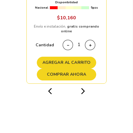
Disponibilidad
Nacional
5pzs
$
10
,
160
Envío e instalación,
gratis comprando
online
Cantidad
－
＋
AGREGAR AL CARRITO
COMPRAR AHORA