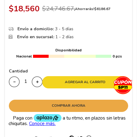
8
.
195 65 15
$
18
,
560
$
24
,
746
.
67
¡Ahorrarás!
$
6186
.
67
9
.
195
10
265
.
Envío a domicilio:
3 - 5 días
Envío en sucursal:
1 - 2 días
Disponibilidad
Nacional
0 pzs
Cantidad
－
＋
AGREGAR AL CARRITO
COMPRAR AHORA