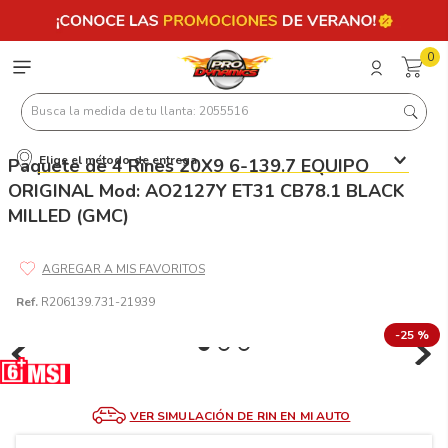
0
Busca la medida de tu llanta: 2055516
Elige el método de entrega
Paquete de 4 Rines 20X9 6-139.7 EQUIPO
Términos más buscados
ORIGINAL Mod: AO2127Y ET31 CB78.1 BLACK
1
.
llantas 205 55 16
MILLED (GMC)
2
.
235
3
.
225
Ref.
R206139.731-21939
4
.
215
-
25 %
5
.
205
6
.
185
7
.
245
VER SIMULACIÓN DE RIN EN MI AUTO