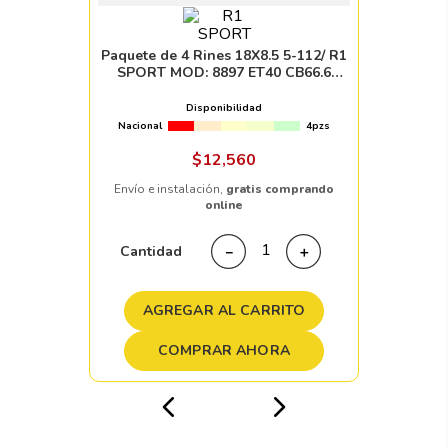
Paquete de 4 Rines 18X8.5 5-112/ R1
SPORT MOD: 8897 ET40 CB66.6
GUNMETAL MACHINE FACE
Disponibilidad
Nacional
4pzs
$
12
,
560
Envío e instalación,
gratis comprando
online
Cantidad
－
＋
AGREGAR AL CARRITO
COMPRAR AHORA