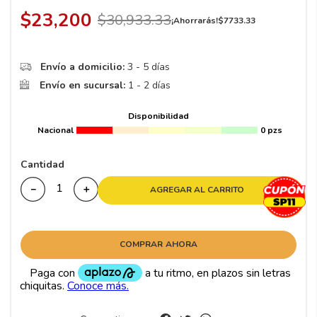
8
.
195 65 15
$
23
,
200
$
30
,
933
.
33
¡Ahorrarás!
$
7733
.
33
9
.
195
10
265
.
Envío a domicilio:
3 - 5 días
Envío en sucursal:
1 - 2 días
Disponibilidad
Nacional
0 pzs
Cantidad
－
＋
AGREGAR AL CARRITO
COMPRAR AHORA