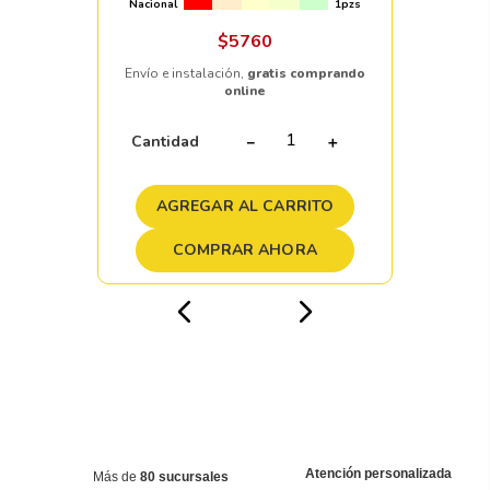
Nacional
1pzs
$
5760
Envío e instalación,
gratis comprando
online
Cantidad
－
＋
AGREGAR AL CARRITO
COMPRAR AHORA
Atención personalizada
Más de
80 sucursales