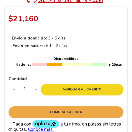
8
.
195 65 15
VER SIMULACIÓN DE RIN EN MI AUTO
9
.
195
$
21
,
160
10
265
.
Envío a domicilio:
3 - 5 días
Envío en sucursal:
1 - 2 días
Disponibilidad
Nacional
+ 20pzs
Cantidad
－
＋
AGREGAR AL CARRITO
COMPRAR AHORA