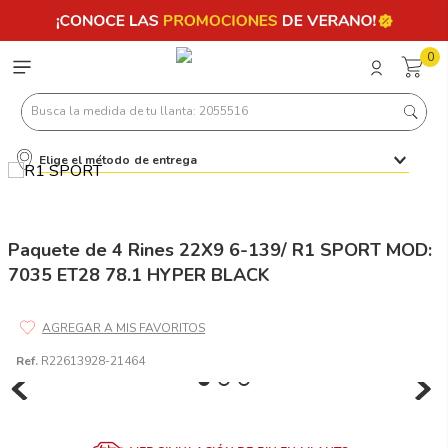
0
Busca la medida de tu llanta: 2055516
Elige el método de entrega
Términos más buscados
1
.
llantas 205 55 16
2
.
235
Paquete de 4 Rines 22X9 6-139/ R1 SPORT MOD:
7035 ET28 78.1 HYPER BLACK
3
.
225
4
.
215
5
.
185
Ref.
R22613928-21464
6
.
205
7
.
245