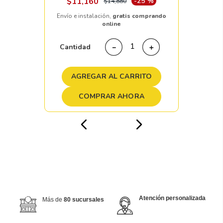
$
11
,
160
-
25 %
$
14
,
880
Envío e instalación,
gratis comprando
online
Cantidad
－
＋
AGREGAR AL CARRITO
COMPRAR AHORA
Atención personalizada
Más de
80 sucursales