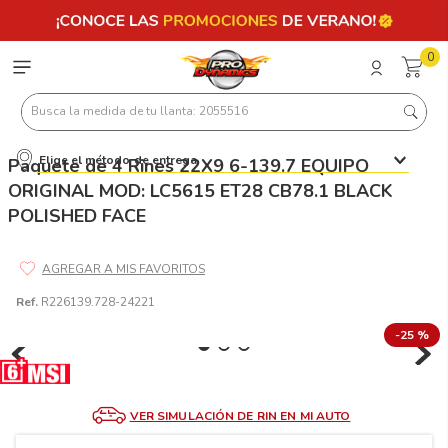
0
Busca la medida de tu llanta: 2055516
Elige el método de entrega
Paquete de 4 Rines 22X9 6-139.7 EQUIPO
Términos más buscados
ORIGINAL MOD: LC5615 ET28 CB78.1 BLACK
1
.
llantas 205 55 16
POLISHED FACE
2
.
235
3
.
225
Ref.
R226139.728-24221
4
.
215
-
25 %
5
.
185
6
.
205
7
.
245
VER SIMULACIÓN DE RIN EN MI AUTO