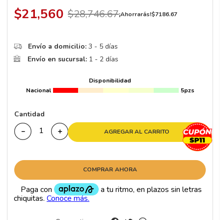
8
.
195 65 15
$
21
,
560
$
28
,
746
.
67
¡Ahorrarás!
$
7186
.
67
9
.
195
10
265
.
Envío a domicilio:
3 - 5 días
Envío en sucursal:
1 - 2 días
Disponibilidad
Nacional
5pzs
Cantidad
－
＋
AGREGAR AL CARRITO
COMPRAR AHORA