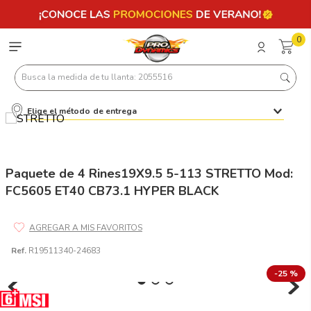
0
Busca la medida de tu llanta: 2055516
Elige el método de entrega
Términos más buscados
1
.
llantas 205 55 16
2
.
235
Paquete de 4 Rines19X9.5 5-113 STRETTO Mod:
FC5605 ET40 CB73.1 HYPER BLACK
3
.
225
4
.
215
5
.
205
Ref.
R19511340-24683
6
.
185
-
25 %
7
.
195 65 15