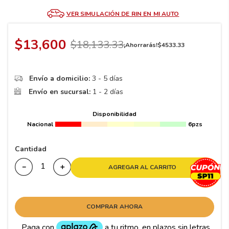
8
.
195
VER SIMULACIÓN DE RIN EN MI AUTO
9
.
265
10
175
.
$
13
,
600
$
18
,
133
.
33
¡Ahorrarás!
$
4533
.
33
Envío a domicilio:
3 - 5 días
Envío en sucursal:
1 - 2 días
Disponibilidad
Nacional
6pzs
Cantidad
－
＋
AGREGAR AL CARRITO
COMPRAR AHORA