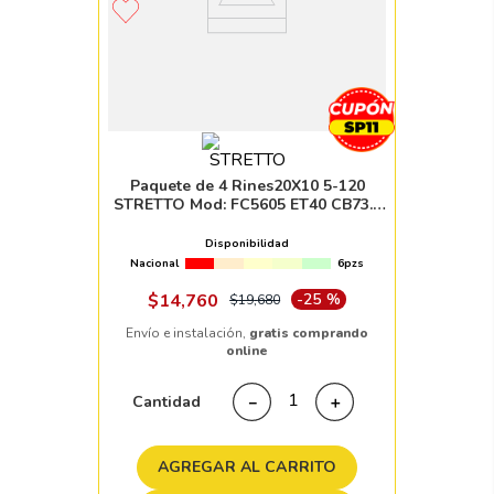
Paquete de 4 Rines20X10 5-120
STRETTO Mod: FC5605 ET40 CB73.1
GLOSS BLACK
Disponibilidad
Nacional
6pzs
$
14
,
760
-
25 %
$
19
,
680
Envío e instalación,
gratis comprando
online
Cantidad
－
＋
AGREGAR AL CARRITO