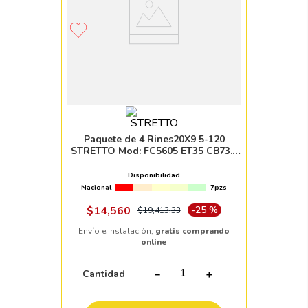
Paquete de 4 Rines20X9 5-120
STRETTO Mod: FC5605 ET35 CB73.1
GLOSS BLACK
Disponibilidad
Nacional
7pzs
$
14
,
560
-
25 %
$
19
,
413
.
33
Envío e instalación,
gratis comprando
online
Cantidad
－
＋