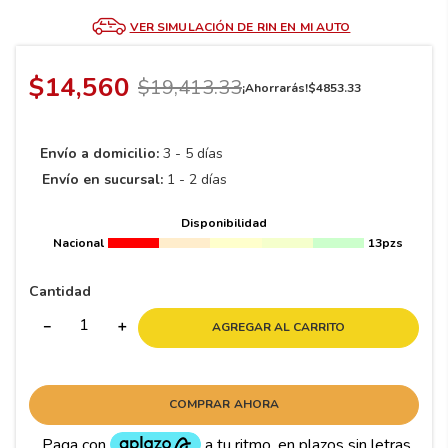
8
.
195 65 15
VER SIMULACIÓN DE RIN EN MI AUTO
9
.
195
10
265
.
$
14
,
560
$
19
,
413
.
33
¡Ahorrarás!
$
4853
.
33
Envío a domicilio:
3 - 5 días
Envío en sucursal:
1 - 2 días
Disponibilidad
Nacional
13pzs
Cantidad
－
＋
AGREGAR AL CARRITO
COMPRAR AHORA