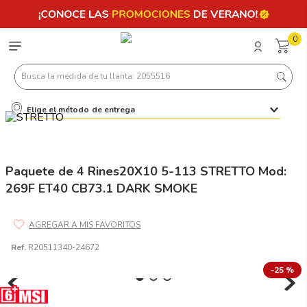
0
Busca la medida de tu llanta: 2055516
Elige el método de entrega
Términos más buscados
1
.
llantas 205 55 16
2
.
235
Paquete de 4 Rines20X10 5-113 STRETTO Mod:
269F ET40 CB73.1 DARK SMOKE
3
.
225
4
.
215
5
.
185
Ref.
R20511340-24672
6
.
205
-
25 %
7
.
245