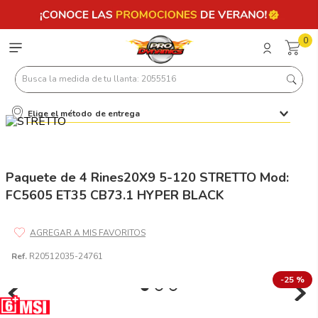
0
Busca la medida de tu llanta: 2055516
Elige el método de entrega
Términos más buscados
1
.
llantas 205 55 16
2
.
235
Paquete de 4 Rines20X9 5-120 STRETTO Mod:
FC5605 ET35 CB73.1 HYPER BLACK
3
.
225
4
.
215
5
.
205
Ref.
R20512035-24761
6
.
185
-
25 %
7
.
245