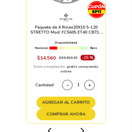
Paquete de 4 Rines20X10 5-120
STRETTO Mod: FC5605 ET40 CB73.1
HYPER BLACK
Disponibilidad
Nacional
8pzs
$
14
,
560
-
25 %
$
19
,
413
.
33
Envío e instalación,
gratis comprando
online
Cantidad
－
＋
AGREGAR AL CARRITO
COMPRAR AHORA