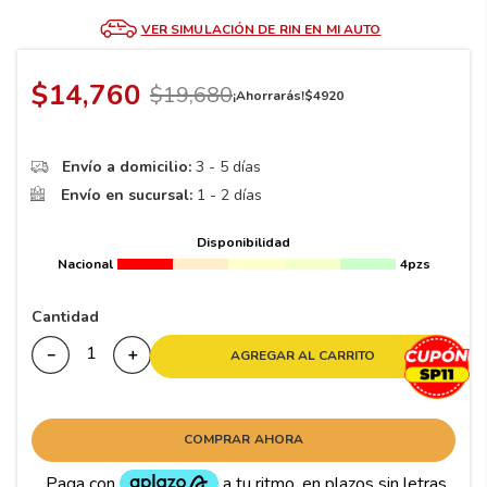
8
.
195 65 15
VER SIMULACIÓN DE RIN EN MI AUTO
9
.
195
10
265
.
$
14
,
760
$
19
,
680
¡Ahorrarás!
$
4920
Envío a domicilio:
3 - 5 días
Envío en sucursal:
1 - 2 días
Disponibilidad
Nacional
4pzs
Cantidad
－
＋
AGREGAR AL CARRITO
COMPRAR AHORA