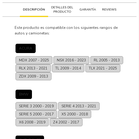
DETALLES DEL
DESCRIPCIÓN
GARANTÍA
REVIEWS
PRODUCTO
Este producto es compatible con los siguientes rangos de
autos y camionetas:
ACURA
MDX
2007 - 2025
NSX
2016 - 2023
RL
2005 - 2013
RLX
2013 - 2021
TL
2009 - 2014
TLX
2021 - 2025
ZDX
2009 - 2013
BMW
SERIE 3
2000 - 2019
SERIE 4
2013 - 2021
SERIE 5
2000 - 2017
X5
2000 - 2018
X6
2008 - 2019
Z4
2002 - 2017