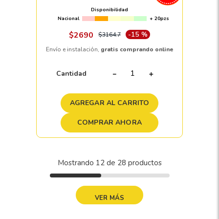
Disponibilidad
Nacional
+ 20pzs
$
2690
-
15 %
$
3164
.
7
Envío e instalación,
gratis comprando online
Cantidad
－
＋
AGREGAR AL CARRITO
COMPRAR AHORA
Mostrando
12 de 28
MOSTRAR MÁS