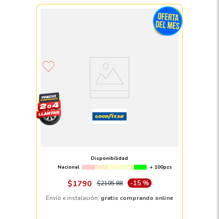
Llanta 165/70 R14 GOODYEAR
ASSURANCE MAXLIFE 85T
Disponibilidad
Nacional
+ 100pzs
$
1790
-
15 %
$
2105
.
88
Envío e instalación,
gratis comprando online