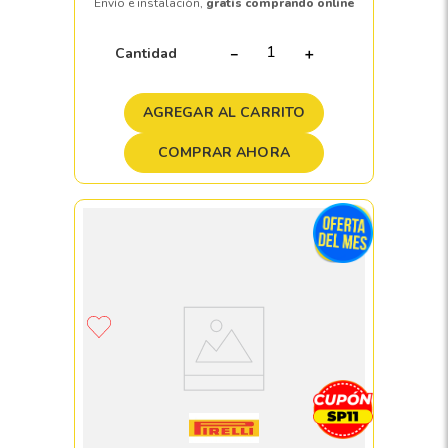
Envío e instalación,
gratis comprando online
Cantidad
－
＋
AGREGAR AL CARRITO
COMPRAR AHORA