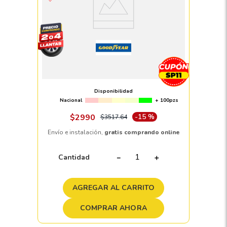
Llanta 235/65 R17 GOODYEAR
WRANGLER TERRITORY HT 108H
Disponibilidad
Nacional
+ 100pzs
$
2990
-
15 %
$
3517
.
64
Envío e instalación,
gratis comprando online
Cantidad
－
＋
AGREGAR AL CARRITO
COMPRAR AHORA