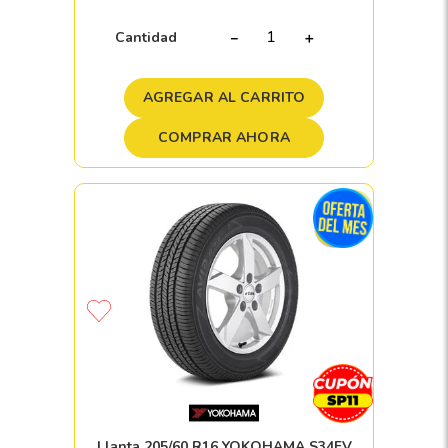
Cantidad
－
＋
AGREGAR AL CARRITO
COMPRAR AHORA
Llanta 205/60 R16 YOKOHAMA S34FV