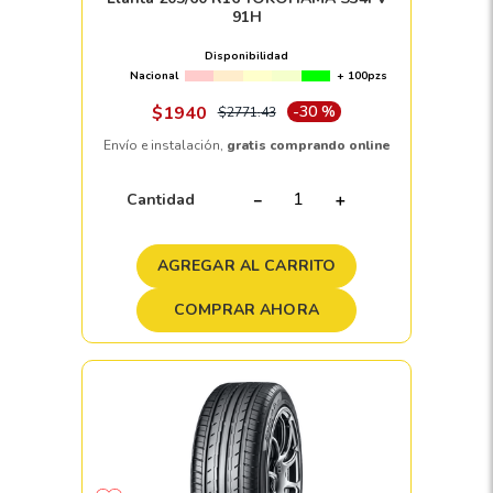
91H
Disponibilidad
Nacional
+ 100pzs
$
1940
-
30 %
$
2771
.
43
Envío e instalación,
gratis comprando online
Cantidad
－
＋
AGREGAR AL CARRITO
COMPRAR AHORA