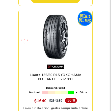
Llanta 185/60 R15 YOKOHAMA
BLUEARTH ES32 88H
Disponibilidad
Nacional
+ 100pzs
$
1640
-
30 %
$
2342
.
86
Envío e instalación,
gratis comprando online