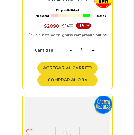
Disponibilidad
Nacional
+ 100pzs
$
2890
-
15 %
$
3400
Envío e instalación,
gratis comprando online
Cantidad
－
＋
AGREGAR AL CARRITO
COMPRAR AHORA