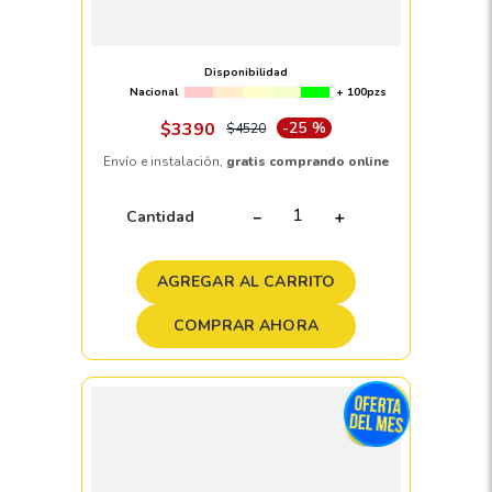
Llanta 235/60 R18 PIRELLI SCORPION
VERDE (MO) 103V
Disponibilidad
Nacional
+ 100pzs
$
3390
-
25 %
$
4520
Envío e instalación,
gratis comprando online
Cantidad
－
＋
AGREGAR AL CARRITO
COMPRAR AHORA