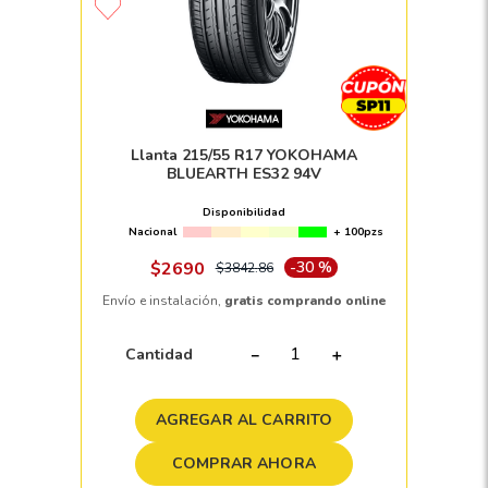
Llanta 215/55 R17 YOKOHAMA
BLUEARTH ES32 94V
Disponibilidad
Nacional
+ 100pzs
$
2690
-
30 %
$
3842
.
86
Envío e instalación,
gratis comprando online
Cantidad
－
＋
AGREGAR AL CARRITO
COMPRAR AHORA