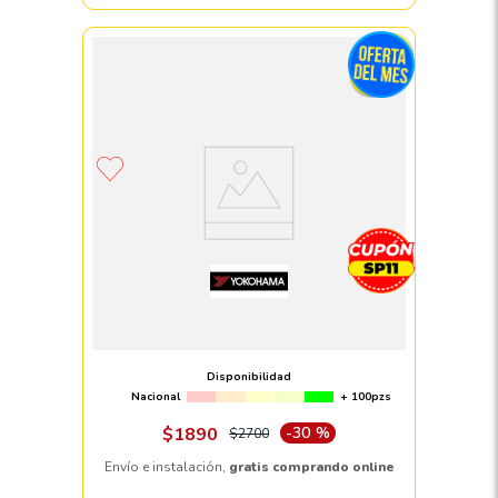
Llanta 195/55 R16 YOKOHAMA
BLUEARTH ES32 87H
Disponibilidad
Nacional
+ 100pzs
$
1890
-
30 %
$
2700
Envío e instalación,
gratis comprando online