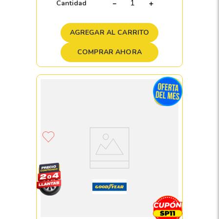
Cantidad
－
＋
AGREGAR AL CARRITO
COMPRAR AHORA
Llanta 205/45 R17 GOODYEAR EAGLE
TOURING 88V