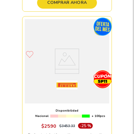
COMPRAR AHORA
Llanta 225/45 R17 PIRELLI CINTURATO
P7 (AO) (P7C2) 91Y
Disponibilidad
Nacional
+ 100pzs
$
2590
-
25 %
$
3453
.
33