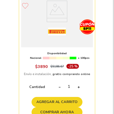
Llanta 275/55 R20 PIRELLI SCORPION
ATR 111S
Disponibilidad
Nacional
+ 100pzs
$
3890
-
25 %
$
5186
.
67
Envío e instalación,
gratis comprando online
Cantidad
－
＋
AGREGAR AL CARRITO
COMPRAR AHORA