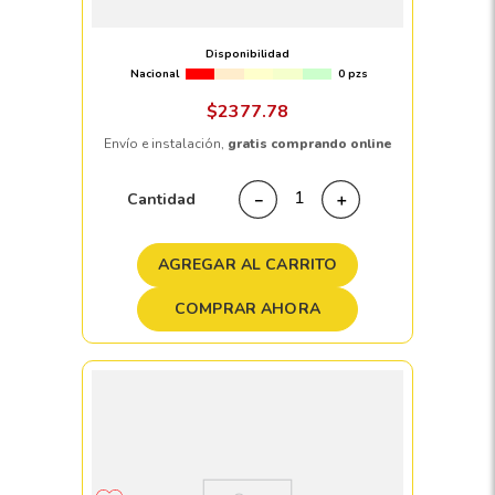
91H
Disponibilidad
Nacional
0 pzs
$
2377
.
78
Envío e instalación,
gratis comprando online
Cantidad
－
＋
AGREGAR AL CARRITO
COMPRAR AHORA