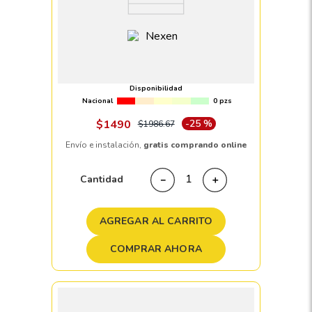
Llanta 175/60 R15 NEXEN NPRIZ GX 81V
Disponibilidad
Nacional
0 pzs
$
1490
-
25 %
$
1986
.
67
Envío e instalación,
gratis comprando online
Cantidad
－
＋
AGREGAR AL CARRITO
COMPRAR AHORA