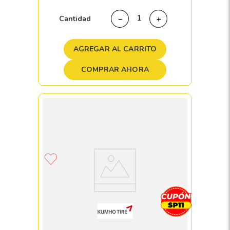
Cantidad
－
＋
AGREGAR AL CARRITO
COMPRAR AHORA
Llanta 205/55 R16 KUMHO ECSTA HS51