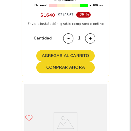
Nacional
+ 100pzs
$
1640
-
25 %
$
2186
.
67
Envío e instalación,
gratis comprando online
Cantidad
－
＋
AGREGAR AL CARRITO
COMPRAR AHORA