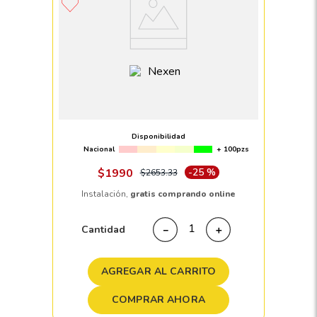
Llanta 195 R15 NEXEN ROADIAN CT8
8PR
Disponibilidad
Nacional
+ 100pzs
$
1990
-
25 %
$
2653
.
33
Instalación,
gratis comprando online
Cantidad
－
＋
AGREGAR AL CARRITO
COMPRAR AHORA