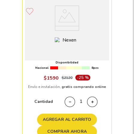
8
.
195 65 15
9
.
195
10
265
.
Llanta 205/55 R16 NEXEN NPRIZ GX 91V
Disponibilidad
Nacional
8pzs
$
1590
-
25 %
$
2120
Envío e instalación,
gratis comprando online
Cantidad
－
＋
AGREGAR AL CARRITO
COMPRAR AHORA