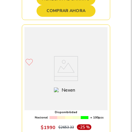
COMPRAR AHORA
Llanta 215/70 R15 NEXEN NPRIZ SH9I 98T
Disponibilidad
Nacional
+ 100pzs
$
1990
-
25 %
$
2653
.
33