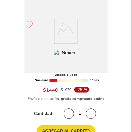
Llanta 185/70 R14 NEXEN NPRIZ GX 88T
Disponibilidad
Nacional
11pzs
$
1440
-
25 %
$
1920
Envío e instalación,
gratis comprando online
Cantidad
－
＋
AGREGAR AL CARRITO