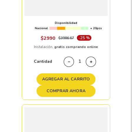
Llanta 215/70 R15 NEXEN ROADIAN CT8
109/107T
Disponibilidad
Nacional
+ 20pzs
$
2990
-
25 %
$
3986
.
67
Instalación,
gratis comprando online
Cantidad
－
＋
AGREGAR AL CARRITO
COMPRAR AHORA