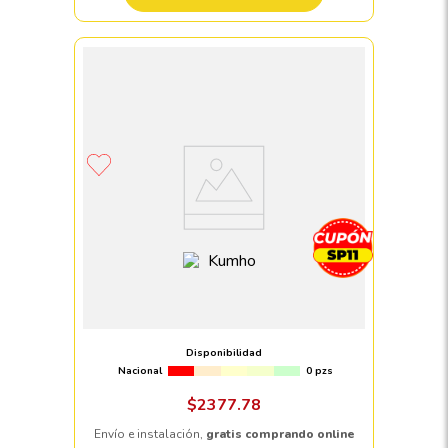
Llanta 205/55 R16 KUMHO SOLUS TA31
91H
Disponibilidad
Nacional
0 pzs
$
2377
.
78
Envío e instalación,
gratis comprando online