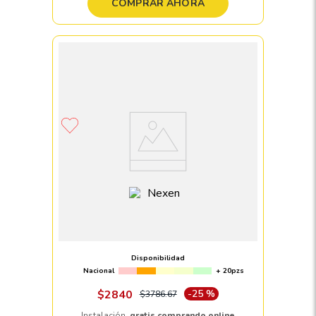
COMPRAR AHORA
Llanta 205/65 R16 NEXEN ROADIAN CT8
107/105T
Disponibilidad
Nacional
+ 20pzs
$
2840
-
25 %
$
3786
.
67
Instalación,
gratis comprando online