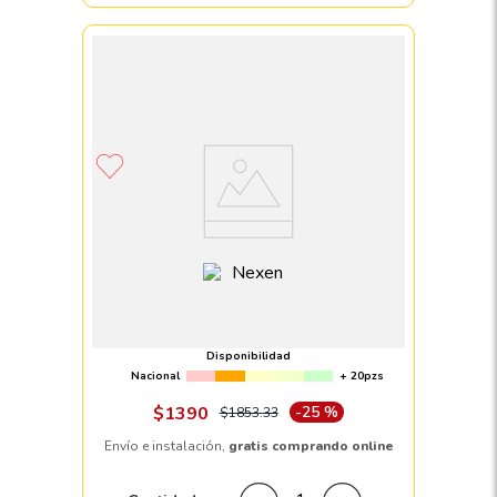
Llanta 165/65 R14 NEXEN NPRIZ GX 79H
Disponibilidad
Nacional
+ 20pzs
$
1390
-
25 %
$
1853
.
33
Envío e instalación,
gratis comprando online