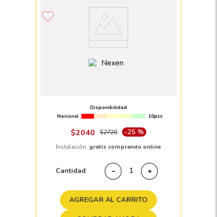
Llanta 185 R14 NEXEN ROADIAN CT8
102/100T
Disponibilidad
Nacional
10pzs
$
2040
-
25 %
$
2720
Instalación,
gratis comprando online
Cantidad
－
＋
AGREGAR AL CARRITO