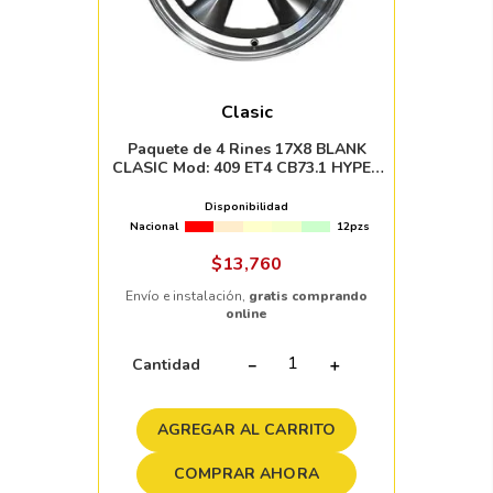
Clasic
Paquete de 4 Rines 17X8 BLANK
CLASIC Mod: 409 ET4 CB73.1 HYPER
BLACK MACHINED LIP
Disponibilidad
Nacional
12pzs
$
13
,
760
Envío e instalación,
gratis comprando
online
Cantidad
－
＋
AGREGAR AL CARRITO
COMPRAR AHORA