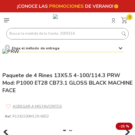
0
Busca la medida de tu llanta: 2055516
Elige el método de entrega
Términos más buscados
1
.
llantas 205 55 16
2
.
235
Paquete de 4 Rines 13X5.5 4-100/114.3 PRW
Mod: P1000 ET28 CB73.1 GLOSS BLACK MACHINE
3
.
225
FACE
4
.
215
5
.
205
6
.
185
Ref.
R1342100M129-6832
7
.
245
-
25 %