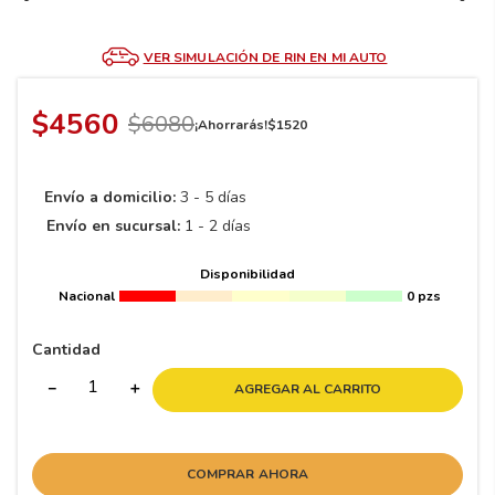
8
.
195 65 15
9
.
195
VER SIMULACIÓN DE RIN EN MI AUTO
10
265
.
$
4560
$
6080
¡Ahorrarás!
$
1520
Envío a domicilio:
3 - 5 días
Envío en sucursal:
1 - 2 días
Disponibilidad
Nacional
0 pzs
Cantidad
－
＋
AGREGAR AL CARRITO
COMPRAR AHORA